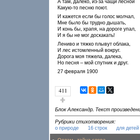
А там, далеко, из-за чащи лесной
Какую-то песню поют.
И кажется если бы голос молчал,
Мне было бы трудно дышать,
И конь бы, храпя, на дороге упал,
И я бы не мог доскакать!
Лениво и тяжко плывут облака,
И лес истомленный вокруг.
Дорога моя тяжела, далека,
Но песня – мой спутник и друг.
27 февраля 1900
411
Голос за!
Блок Александр. Текст произведен
Рубрики стихотворения:
о природе
16 строк
для детей