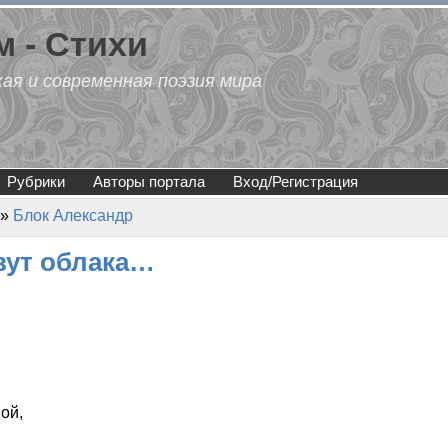
 - Стихи
кая и современная поэзия мира
Рубрики
Авторы портала
Вход/Регистрация
»
Блок Александр
вут облака…
ой,