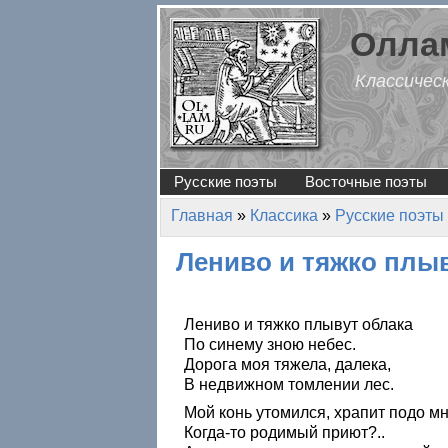
Перейти к основному содержанию
Оллам
Классичес
Русские поэты
Восточные поэты
Главная
»
Классика
»
Русские поэты
Вы здесь
Лениво и тяжко плы
Лениво и тяжко плывут облака
По синему зною небес.
Дорога моя тяжела, далека,
В недвижном томлении лес.
Мой конь утомился, храпит подо мн
Когда-то родимый приют?..