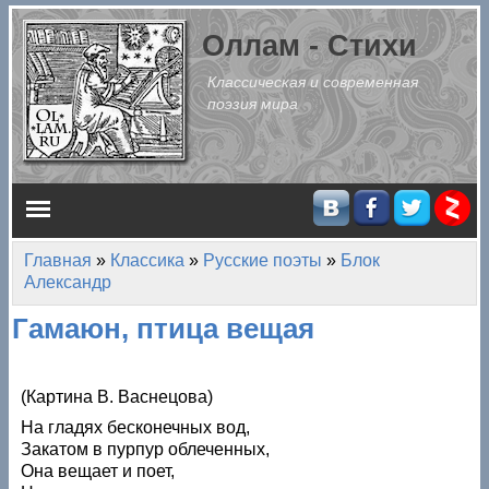
Перейти к основному содержанию
Оллам - Стихи
Классическая и современная
поэзия мира
Главное меню
Главная
»
Классика
»
Русские поэты
»
Блок
Вы здесь
Александр
Гамаюн, птица вещая
(Картина В. Васнецова)
На гладях бесконечных вод,
Закатом в пурпур облеченных,
Она вещает и поет,