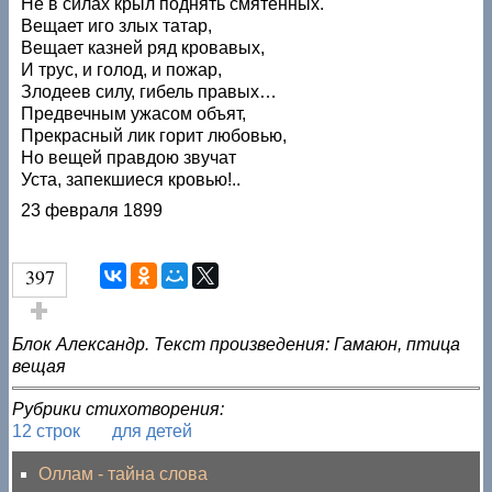
Не в силах крыл поднять смятенных.
Вещает иго злых татар,
Вещает казней ряд кровавых,
И трус, и голод, и пожар,
Злодеев силу, гибель правых…
Предвечным ужасом объят,
Прекрасный лик горит любовью,
Но вещей правдою звучат
Уста, запекшиеся кровью!..
23 февраля 1899
397
Голос за!
Блок Александр. Текст произведения: Гамаюн, птица
вещая
Рубрики стихотворения:
12 строк
для детей
Оллам - тайна слова