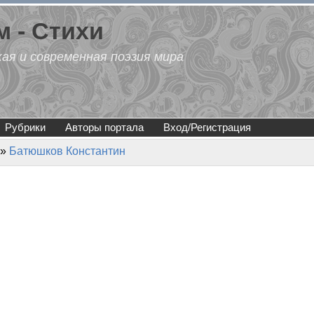
 - Стихи
кая и современная поэзия мира
Рубрики
Авторы портала
Вход/Регистрация
»
Батюшков Константин