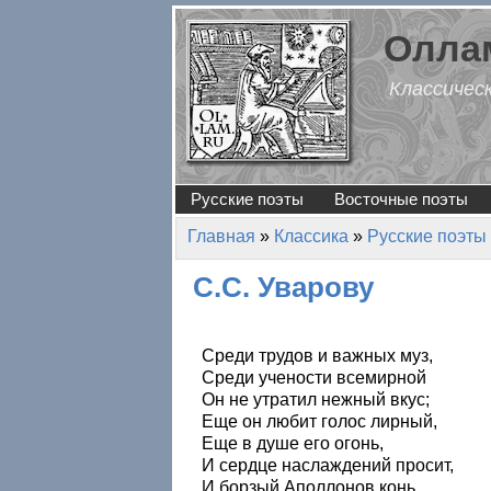
Перейти к основному содержанию
Оллам
Классичес
Русские поэты
Восточные поэты
Главная
»
Классика
»
Русские поэты
Вы здесь
С.С. Уварову
Среди трудов и важных муз,
Среди учености всемирной
Он не утратил нежный вкус;
Еще он любит голос лирный,
Еще в душе его огонь,
И сердце наслаждений просит,
И борзый Аполлонов конь