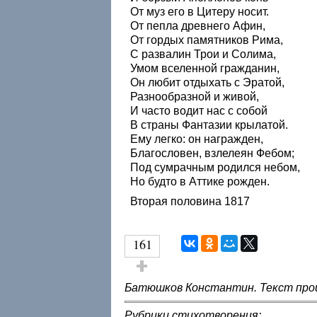
От муз его в Цитеру носит.
От пепла древнего Афин,
От гордых памятников Рима,
С развалин Трои и Солима,
Умом вселенной гражданин,
Он любит отдыхать с Эратой,
Разнообразной и живой,
И часто водит нас с собой
В страны Фантазии крылатой.
Ему легко: он награжден,
Благословен, взлелеян Фебом;
Под сумрачным родился небом,
Но будто в Аттике рожден.
Вторая половина 1817
161
Голос за!
Батюшков Константин. Текст прои
Рубрики стихотворения: