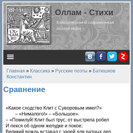
Перейти к основному содержанию
Оллам - Стихи
Классическая и современная
поэзия мира
Главное меню
Главная
»
Классика
»
Русские поэты
»
Батюшков
Вы здесь
Константин
Сравнение
«Какое сходство Клит с Суворовым имел?»
– «Нималого!» – «Большое».
– «Помилуй! Клит был трус, от выстрела робел
И пекся об одном желудке и покое;
Великий вождь вставал с зарей для ратных дел,