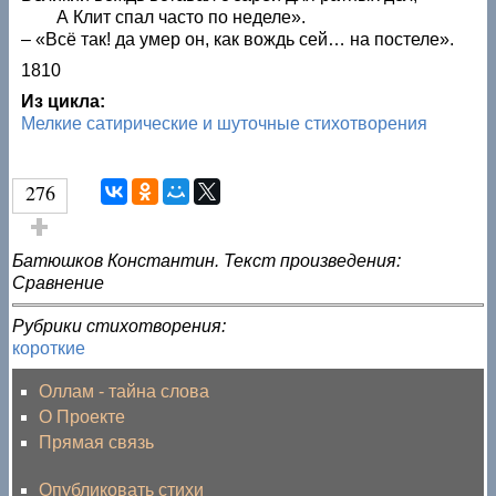
А Клит спал часто по неделе».
– «Всё так! да умер он, как вождь сей… на постеле».
1810
Из цикла:
Мелкие сатирические и шуточные стихотворения
276
Голос за!
Батюшков Константин. Текст произведения:
Сравнение
Рубрики стихотворения:
короткие
Оллам - тайна слова
О Проекте
Прямая связь
Опубликовать стихи