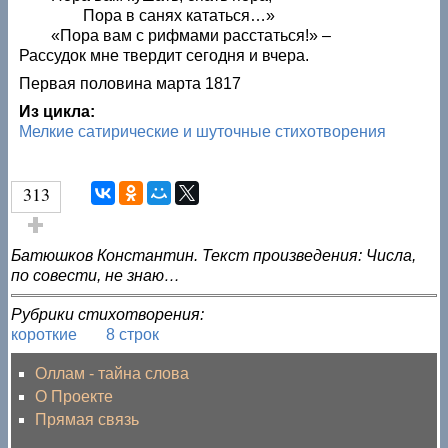
Пора в санях кататься…»
«Пора вам с рифмами расстаться!» –
Рассудок мне твердит сегодня и вчера.
Первая половина марта 1817
Из цикла:
Мелкие сатирические и шуточные стихотворения
313
Голос за!
Батюшков Константин. Текст произведения: Числа,
по совести, не знаю…
Рубрики стихотворения:
короткие
8 строк
Оллам - тайна слова
О Проекте
Прямая связь