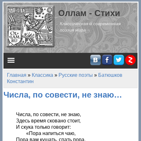
Перейти к основному содержанию
Оллам - Стихи
Классическая и современная
поэзия мира
Главное меню
Главная
»
Классика
»
Русские поэты
»
Батюшков
Вы здесь
Константин
Числа, по совести, не знаю…
Числа, по совести, не знаю,
Здесь время сковано стоит,
И скука только говорит:
«Пора напиться чаю,
Пора вам кушать, спать пора,