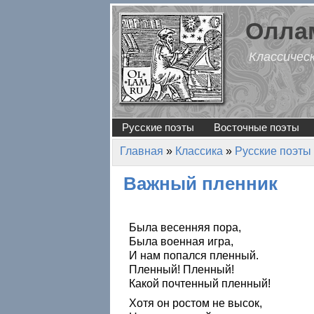
Перейти к основному содержанию
Оллам
Классичес
Русские поэты
Восточные поэты
Главная
»
Классика
»
Русские поэты
Вы здесь
Важный пленник
Была весенняя пора,
Была военная игра,
И нам попался пленный.
Пленный! Пленный!
Какой почтенный пленный!
Хотя он ростом не высок,