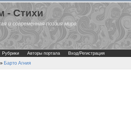
 - Стихи
кая и современная поэзия мира
Рубрики
Авторы портала
Вход/Регистрация
»
Барто Агния