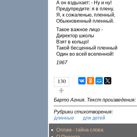
А он вздыхает: - Ну и ну!
Предупредите: я в плену,
Я, к сожаленью, пленный,
Обыкновенный пленный.
Такое важное лицо -
Директор школы
Взят в кольцо!
Такой бесценный пленный
Один во всей вселенной!
1967
130
Голос за!
Барто Агния. Текст произведения:
Рубрики стихотворения:
длинные
для детей
Оллам - тайна слова
О Проекте