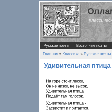
Перейти к основному содержанию
Оллам
Классичес
Русские поэты
Восточные поэты
Главная
»
Классика
»
Русские поэты
Вы здесь
Удивительная птица
На горе стоит лесок,
Он не низок, не высок,
Удивительная птица
Подаёт там голосок.
Удивительная птица -
Засвистит и притаится.