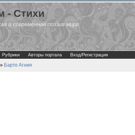
 - Стихи
кая и современная поэзия мира
Рубрики
Авторы портала
Вход/Регистрация
»
Барто Агния