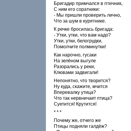
Бригадир примчался в птичник,
С ним его соратники:
- Мы пришли проверить лично,
Что за шум в курятнике.
К речке бросилась бригада:
- Утки, утки, что вам надо?
Утки, утки, белогрудки,
Помолчите полминутки!
Как нарочно, гусаки
На зелёном выгуле
Разорались у реки,
Клювами задвигали!
Непонятно, что творится?
Ну куда, скажите, мчится
Вперевалку утица?
Что так нервничает птица?
Суетится! Крутится!
* * *
Почему же, отчего же
Птицы подняли галдёж?