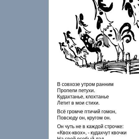
В совхозе утром ранним
Пропели петухи.
Кудахтанье, клохтанье
Летит в мои стихи.
Всё громче птичий гомон,
Повсюду он, кругом он.
Он чуть не в каждой строчке:
«Квох-квох», - кудахчут квочки
На свой особый лад,