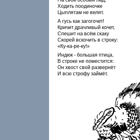
Ходить поодиночке
Цыплятам не велят.
А гусь как загогочет!
Кричит драчливый кочет,
Спешит на всём скаку
Скорей вскочить в строку:
«Ку-ка-ре-ку!»
Индюк - большая птица,
В строке не поместится:
Он хвост свой развернёт
И всю строфу займёт.