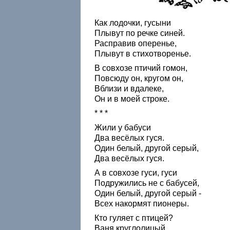
Как лодочки, гусыни
Плывут по речке синей.
Расправив оперенье,
Плывут в стихотворенье.
В совхозе птичий гомон,
Повсюду он, кругом он,
Вблизи и вдалеке,
Он и в моей строке.
* * *
Жили у бабуси
Два весёлых гуся.
Один белый, другой серый,
Два весёлых гуся.
А в совхозе гуси, гуси
Подружились не с бабусей,
Один белый, другой серый -
Всех накормят пионеры.
Кто гуляет с птицей?
Ваня круглолицый,