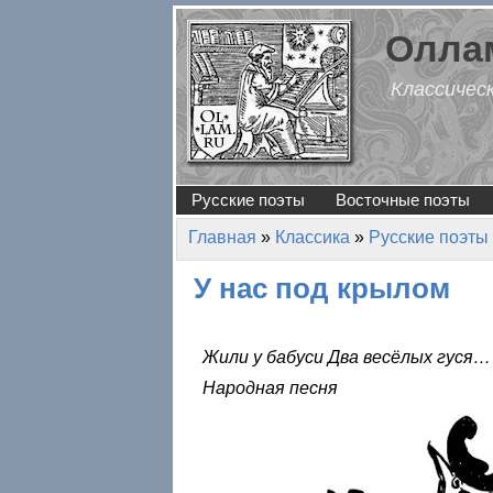
Перейти к основному содержанию
Оллам
Классичес
Русские поэты
Восточные поэты
Главная
»
Классика
»
Русские поэты
Вы здесь
У нас под крылом
Жили у бабуси Два весёлых гуся…
Народная песня