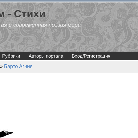
 - Стихи
кая и современная поэзия мира
Рубрики
Авторы портала
Вход/Регистрация
»
Барто Агния