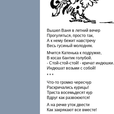
Вышел Ваня в летний вечер
Прогуляться, просто так,
А к нему бежит навстречу
Весь гусиный молодняк.
Мчится Катенька к подружке,
В косах бантик голубой.
- Стой-стой-стой! - кричат индюшки.
Индюшат возьми с собой!
* * *
Что-то громко чересчур
Раскричались курицы!
Триста восемьдесят кур
Вдруг как развоюются!
А на речке уток двести
Как закрякают все вместе!