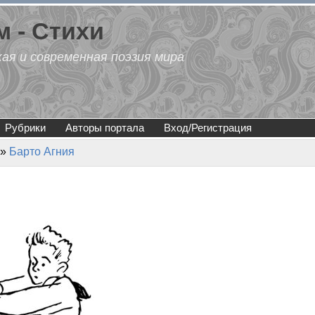
 - Стихи
кая и современная поэзия мира
Рубрики
Авторы портала
Вход/Регистрация
»
Барто Агния