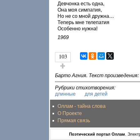
Девчонка есть одна,
Она моя симпатия,
Но не со мной дружна…
Теперь мне телепатия
Особенно нужна!
1969
103
Голос за!
Барто Агния. Текст произведения:
Рубрики стихотворения:
длинные
для детей
Оллам - тайна слова
О Проекте
Прямая связь
Поэтический портал Оллам
. Элект