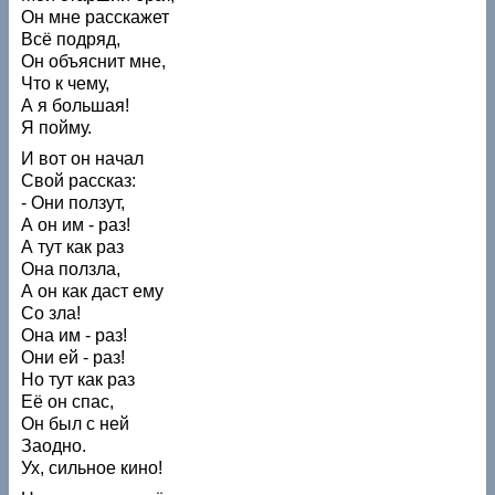
Он мне расскажет
Всё подряд,
Он объяснит мне,
Что к чему,
А я большая!
Я пойму.
И вот он начал
Свой рассказ:
- Они ползут,
А он им - раз!
А тут как раз
Она ползла,
А он как даст ему
Со зла!
Она им - раз!
Они ей - раз!
Но тут как раз
Её он спас,
Он был с ней
Заодно.
Ух, сильное кино!