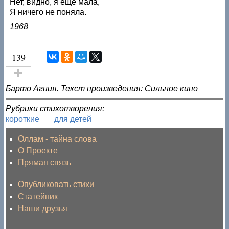
Нет, видно, я ещё мала,
Я ничего не поняла.
1968
139
Голос за!
Барто Агния. Текст произведения: Сильное кино
Рубрики стихотворения:
короткие
для детей
Оллам - тайна слова
О Проекте
Прямая связь
Опубликовать стихи
Статейник
Наши друзья