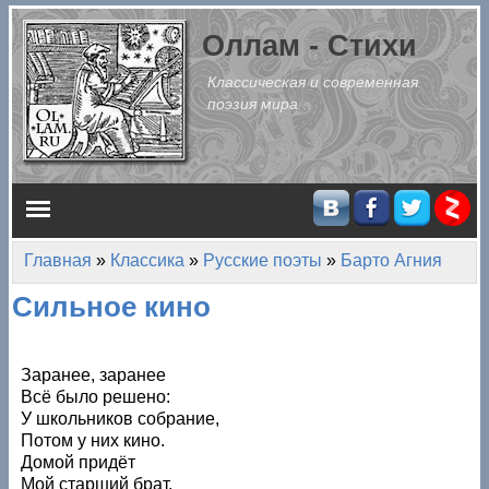
Перейти к основному содержанию
Оллам - Стихи
Классическая и современная
поэзия мира
Главное меню
Главная
»
Классика
»
Русские поэты
»
Барто Агния
Вы здесь
Сильное кино
Заранее, заранее
Всё было решено:
У школьников собрание,
Потом у них кино.
Домой придёт
Мой старший брат,