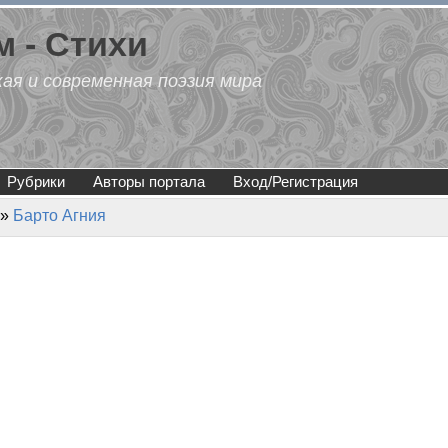
 - Стихи
кая и современная поэзия мира
Рубрики
Авторы портала
Вход/Регистрация
»
Барто Агния