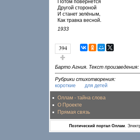
Потом повернётся
Другой стороной
И станет зелёным,
Как травка весной.
1933
394
Голос за!
Барто Агния. Текст произведения:
Рубрики стихотворения:
короткие
для детей
Оллам - тайна слова
О Проекте
Прямая связь
Поэтический портал Оллам
. Элект