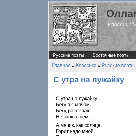
Перейти к основному содержанию
Оллам
Классичес
Русские поэты
Восточные поэты
Главная
»
Классика
»
Русские поэты
Вы здесь
С утра на лужайку
С утра на лужайку
Бегу я с мячом,
Бегу, распеваю
Не знаю о чём…
А мячик, как солнце,
Горит надо мной,