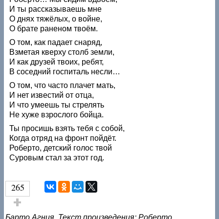
И ты рассказываешь мне
О днях тяжёлых, о войне,
О брате раненом твоём.
О том, как падает снаряд,
Взметая кверху столб земли,
И как друзей твоих, ребят,
В соседний госпиталь несли…
О том, что часто плачет мать,
И нет известий от отца,
И что умеешь ты стрелять
Не хуже взрослого бойца.
Ты просишь взять тебя с собой,
Когда отряд на фронт пойдёт.
Роберто, детский голос твой
Суровым стал за этот год.
265
Голос за!
Барто Агния. Текст произведения: Роберто