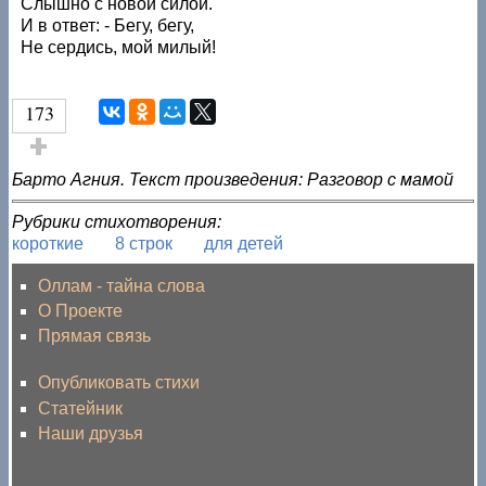
Слышно с новой силой.
И в ответ: - Бегу, бегу,
Не сердись, мой милый!
173
Голос за!
Барто Агния. Текст произведения: Разговор с мамой
Рубрики стихотворения:
короткие
8 строк
для детей
Оллам - тайна слова
О Проекте
Прямая связь
Опубликовать стихи
Статейник
Наши друзья