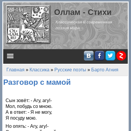
Перейти к основному содержанию
Оллам - Стихи
Классическая и современная
поэзия мира
Главное меню
Главная
»
Классика
»
Русские поэты
»
Барто Агния
Вы здесь
Разговор с мамой
Сын зовёт: - Агу, агу!-
Мол, побудь со мною.
А в ответ: - Я не могу,
Я посуду мою.
Но опять: - Агу, агу!-