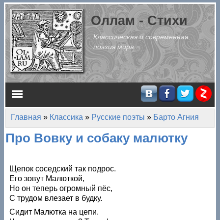
Перейти к основному содержанию
Оллам - Стихи
Классическая и современная
поэзия мира
Главное меню
Главная
»
Классика
»
Русские поэты
»
Барто Агния
Вы здесь
Про Вовку и собаку малютку
Щепок соседский так подрос.
Его зовут Малюткой,
Но он теперь огромный пёс,
С трудом влезает в будку.
Сидит Малютка на цепи.