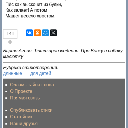
Пёс как выскочит из будки,
Как залает! А потом
Машет весело хвостом.
141
Голос за!
Барто Агния. Текст произведения: Про Вовку и собаку
малютку
Рубрики стихотворения:
длинные
для детей
Оллам - тайна слова
О Проекте
Прямая связь
Опубликовать стихи
Статейник
Наши друзья