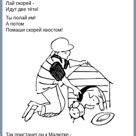
Лай скорей -
Идут две тёти!
Ты полай им!
А потом
Помаши скорей хвостом!
Так пристанет он к Малютке,-