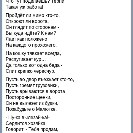
Что тут поделаешь? Терпи!
Такая уж работа!
Пройдёт ли мимо кто-то,
Откроют ли ворота,
Он глядит по сторонам -
Вы куда идёте? К нам?
Лает как положено
На каждого прохожего.
На кошку тявкает всегда,
Распугивает кур…
Да только вот одна беда -
Спит крепко чересчур.
Пусть во двор въезжает кто-то,
Пусть гремят грузовики,
Пусть врываются в ворота
Посторонние щенки,
Он не вылезет из будки,
Позабудьте о Малютке.
- Ну-ка вылезай-ка!-
Сердится хозяйка.
Говорит: - Тебя продам,