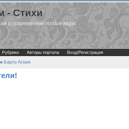
 - Стихи
кая и современная поэзия мира
Рубрики
Авторы портала
Вход/Регистрация
»
Барто Агния
тели!