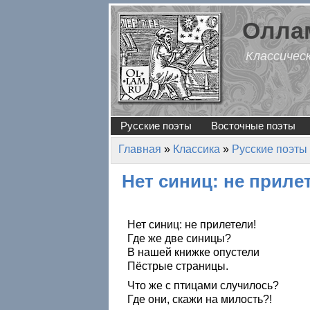
Перейти к основному содержанию
Оллам
Классичес
Русские поэты
Восточные поэты
Главная
»
Классика
»
Русские поэты
Вы здесь
Нет синиц: не приле
Нет синиц: не прилетели!
Где же две синицы?
В нашей книжке опустели
Пёстрые страницы.
Что же с птицами случилось?
Где они, скажи на милость?!