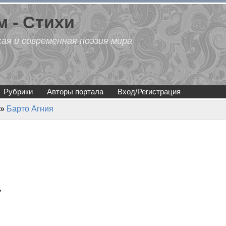
 - Стихи
кая и современная поэзия мира
Рубрики
Авторы портала
Вход/Регистрация
»
Барто Агния
,