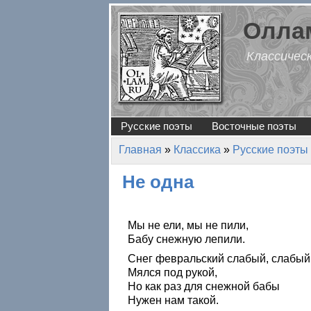
Перейти к основному содержанию
Оллам
Классичес
Русские поэты
Восточные поэты
Главная
»
Классика
»
Русские поэты
Вы здесь
Не одна
Мы не ели, мы не пили,
Бабу снежную лепили.
Снег февральский слабый, слабый
Мялся под рукой,
Но как раз для снежной бабы
Нужен нам такой.