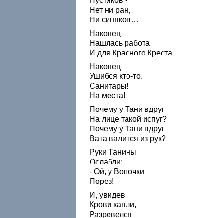
Пустяков -
Нет ни ран,
Ни синяков…
Наконец
Нашлась работа
И для Красного Креста.
Наконец
Ушибся кто-то.
Санитары!
На места!
Почему у Тани вдруг
На лице такой испуг?
Почему у Тани вдруг
Вата валится из рук?
Руки Танины
Ослабли:
- Ой, у Вовочки
Порез!-
И, увидев
Крови капли,
Разревелся