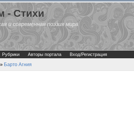
 - Стихи
кая и современная поэзия мира
Рубрики
Авторы портала
Вход/Регистрация
»
Барто Агния