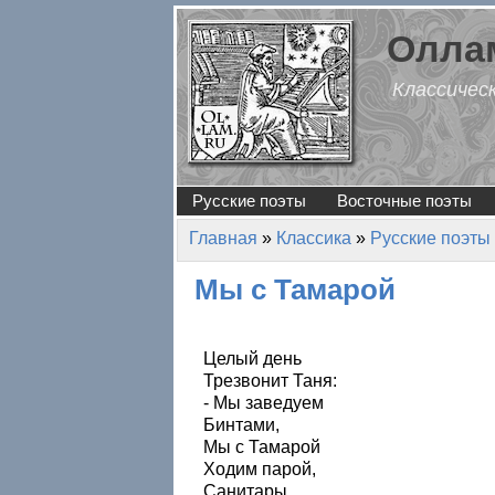
Перейти к основному содержанию
Оллам
Классичес
Русские поэты
Восточные поэты
Главная
»
Классика
»
Русские поэты
Вы здесь
Мы с Тамарой
Целый день
Трезвонит Таня:
- Мы заведуем
Бинтами,
Мы с Тамарой
Ходим парой,
Санитары