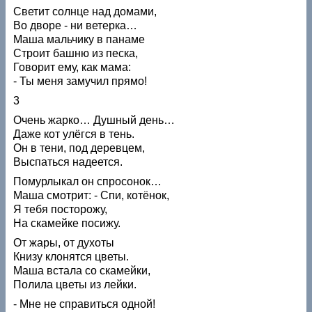
Светит солнце над домами,
Во дворе - ни ветерка…
Маша мальчику в панаме
Строит башню из песка,
Говорит ему, как мама:
- Ты меня замучил прямо!
3
Очень жарко… Душный день…
Даже кот улёгся в тень.
Он в тени, под деревцем,
Выспаться надеется.
Помурлыкал он спросонок…
Маша смотрит: - Спи, котёнок,
Я тебя посторожу,
На скамейке посижу.
От жары, от духоты
Книзу клонятся цветы.
Маша встала со скамейки,
Полила цветы из лейки.
- Мне не справиться одной!