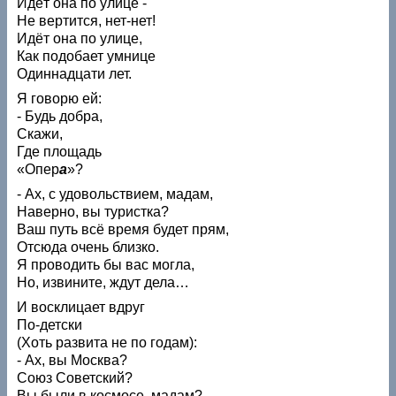
Идёт она по улице -
Не вертится, нет-нет!
Идёт она по улице,
Как подобает умнице
Одиннадцати лет.
Я говорю ей:
- Будь добра,
Скажи,
Где площадь
«Опер
а
»?
- Ах, с удовольствием, мадам,
Наверно, вы туристка?
Ваш путь всё время будет прям,
Отсюда очень близко.
Я проводить бы вас могла,
Но, извините, ждут дела…
И восклицает вдруг
По-детски
(Хоть развита не по годам):
- Ах, вы Москва?
Союз Советский?
Вы были в космосе, мадам?