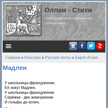
Перейти к основному содержанию
Оллам - Стихи
Классическая и современная
поэзия мира
Главное меню
Главная
»
Классика
»
Русские поэты
»
Барто Агния
Вы здесь
Мадлен
У школьницы-француженки,
Её зовут Мадлен,
У школьницы-француженки
Серёжки - две жемчужинки
И гольфы до колен.