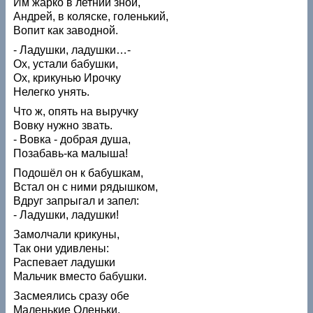
Им жарко в летний зной,
Андрей, в коляске, голенький,
Вопит как заводной.
- Ладушки, ладушки…-
Ох, устали бабушки,
Ох, крикунью Ирочку
Нелегко унять.
Что ж, опять на выручку
Вовку нужно звать.
- Вовка - добрая душа,
Позабавь-ка малыша!
Подошёл он к бабушкам,
Встал он с ними рядышком,
Вдруг запрыгал и запел:
- Ладушки, ладушки!
Замолчали крикуны,
Так они удивлены:
Распевает ладушки
Мальчик вместо бабушки.
Засмеялись сразу обе
Маленькие Оленьки,