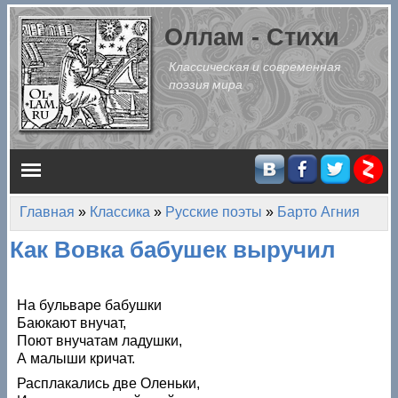
Перейти к основному содержанию
Оллам - Стихи
Классическая и современная
поэзия мира
Главное меню
Главная
»
Классика
»
Русские поэты
»
Барто Агния
Вы здесь
Как Вовка бабушек выручил
На бульваре бабушки
Баюкают внучат,
Поют внучатам ладушки,
А малыши кричат.
Расплакались две Оленьки,