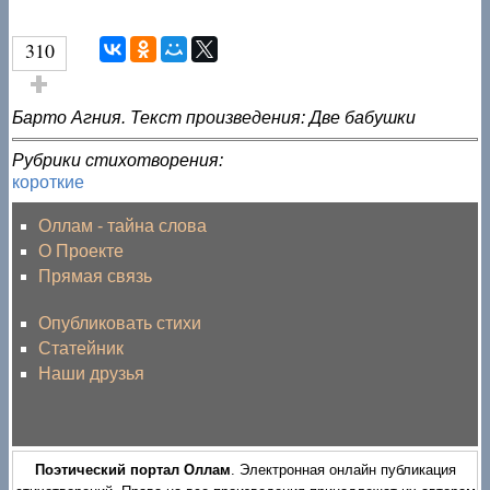
310
Голос за!
Барто Агния. Текст произведения: Две бабушки
Рубрики стихотворения:
короткие
Оллам - тайна слова
О Проекте
Прямая связь
Опубликовать стихи
Статейник
Наши друзья
Поэтический портал Оллам
. Электронная онлайн публикация