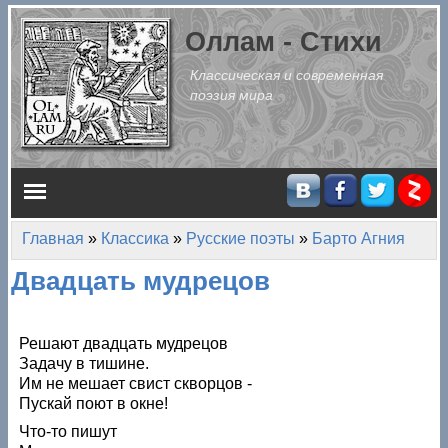
Перейти к основному содержанию
Оллам - Стихи
Классическая и современная
поэзия мира
Главное меню
Главная
»
Классика
»
Русские поэты
»
Барто Агния
Вы здесь
Двадцать мудрецов
Решают двадцать мудрецов
Задачу в тишине.
Им не мешает свист скворцов -
Пускай поют в окне!
Что-то пишут