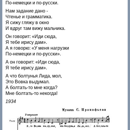
По-немецки и по-русски.
Нам задание дано -
Чтенье и грамматика.
Я сижу гляжу в окно
И вдруг там вижу мальчика.
Он говорит: «Иди сюда,
Я тебе ирису дам».
А я говорю: «У меня нагрузки
По-немецки и по-русски».
А он говорит: «Иди сюда,
Я тебе ирису дам».
А что болтунья Лида, мол,
Это Вовка выдумал.
А болтать-то мне когда?
Мне болтать-то некогда!
1934