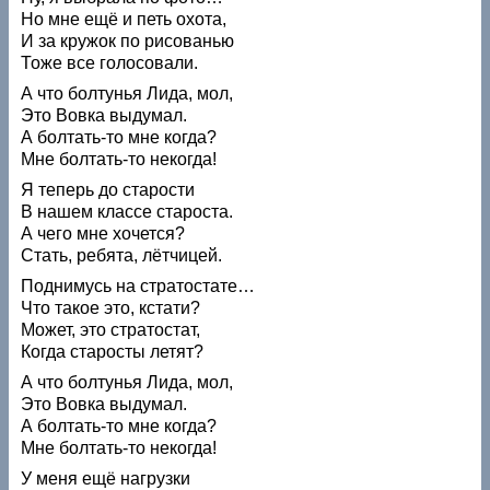
Но мне ещё и петь охота,
И за кружок по рисованью
Тоже все голосовали.
А что болтунья Лида, мол,
Это Вовка выдумал.
А болтать-то мне когда?
Мне болтать-то некогда!
Я теперь до старости
В нашем классе староста.
А чего мне хочется?
Стать, ребята, лётчицей.
Поднимусь на стратостате…
Что такое это, кстати?
Может, это стратостат,
Когда старосты летят?
А что болтунья Лида, мол,
Это Вовка выдумал.
А болтать-то мне когда?
Мне болтать-то некогда!
У меня ещё нагрузки