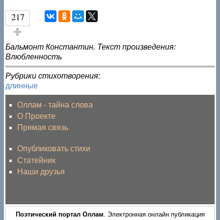
217
Голос за!
Бальмонт Константин. Текст произведения:
Влюбленность
Рубрики стихотворения:
длинные
Оллам - тайна слова
О Проекте
Прямая связь
Опубликовать стихи
Статейник
Наши друзья
Поэтический портал Оллам
. Электронная онлайн публикация