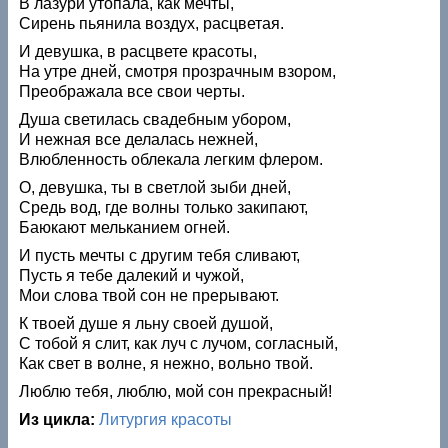
В лазури утопала, как мечты,
Сирень пьянила воздух, расцветая.
И девушка, в расцвете красоты,
На утре дней, смотря прозрачным взором,
Преображала все свои черты.
Душа светилась свадебным убором,
И нежная все делалась нежней,
Влюбленность облекала легким флером.
О, девушка, ты в светлой зыби дней,
Средь вод, где волны только закипают,
Баюкают мельканием огней.
И пусть мечты с другим тебя сливают,
Пусть я тебе далекий и чужой,
Мои слова твой сон не прерывают.
К твоей душе я льну своей душой,
С тобой я слит, как луч с лучом, согласный,
Как свет в волне, я нежно, вольно твой.
Люблю тебя, люблю, мой сон прекрасный!
Из цикла:
Литургия красоты