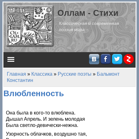
Перейти к основному содержанию
Оллам - Стихи
Классическая и современная
поэзия мира
Главное меню
Главная
»
Классика
»
Русские поэты
»
Бальмонт
Вы здесь
Константин
Влюбленность
Она была в кого-то влюблена.
Дышал Апрель. И зелень молодая
Была светло-девически-нежна.
Узорность облачков, воздушно тая,