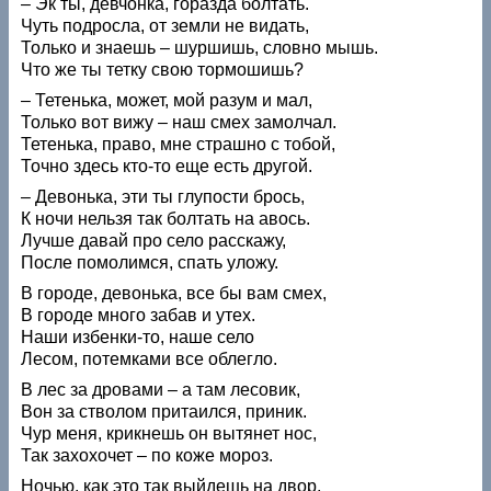
– Эк ты, девчонка, горазда болтать.
Чуть подросла, от земли не видать,
Только и знаешь – шуршишь, словно мышь.
Что же ты тетку свою тормошишь?
– Тетенька, может, мой разум и мал,
Только вот вижу – наш смех замолчал.
Тетенька, право, мне страшно с тобой,
Точно здесь кто-то еще есть другой.
– Девонька, эти ты глупости брось,
К ночи нельзя так болтать на авось.
Лучше давай про село расскажу,
После помолимся, спать уложу.
В городе, девонька, все бы вам смех,
В городе много забав и утех.
Наши избенки-то, наше село
Лесом, потемками все облегло.
В лес за дровами – а там лесовик,
Вон за стволом притаился, приник.
Чур меня, крикнешь он вытянет нос,
Так захохочет – по коже мороз.
Ночью, как это так выйдешь на двор,