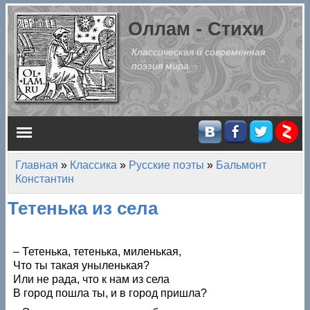
Перейти к основному содержанию
Оллам - Стихи
Классическая и современная
поэзия мира
Главное меню
Главная
»
Классика
»
Русские поэты
»
Бальмонт
Вы здесь
Константин
Тетенька из села
– Тетенька, тетенька, миленькая,
Что ты такая уныленькая?
Или не рада, что к нам из села
В город пошла ты, и в город пришла?