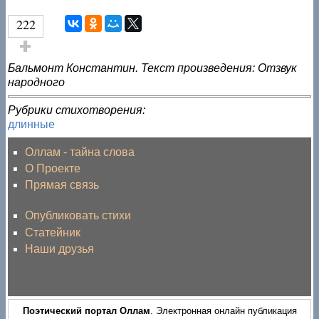
222
Голос за!
Бальмонт Константин. Текст произведения: Отзвук
народного
Рубрики стихотворения:
длинные
Оллам - тайна слова
О Проекте
Прямая связь
Опубликовать стихи
Статейник
Наши друзья
Поэтический портал Оллам
. Электронная онлайн публикация