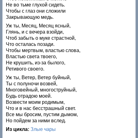
Не во тьме глухой сидеть.
Чтобы с глаз они сложили
Закрывающую медь.
Уж ты, Месяц, Месяц ясный,
Глянь, и с вечера взойди,
Чтоб забыть о муке страстной,
Что осталась позади.
Чтобы мертвым, властью слова,
Властью света твоего,
Не крушить, из-за былого,
Ретивого своего.
Уж ты, Ветер, Ветер буйный,
Ты с полуночи возвей,
Многовейный, многоструйный,
Будь отрадою моей.
Возвести моим родимым,
Что и в нас бесстрашный свет.
Все мы бросим, пустим дымом,
Но пойдем за ними вслед.
Из цикла:
Злые чары