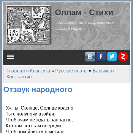
Перейти к основному содержанию
Оллам - Стихи
Классическая и современная
поэзия мира
Главное меню
Главная
»
Классика
»
Русские поэты
»
Бальмонт
Вы здесь
Константин
Отзвук народного
Уж ты, Солнце, Солнце красно,
Ты с полуночи взойди,
Чтоб очам не ждать напрасно,
Кто там, что там впереди.
Чтоб покойникам в могиле