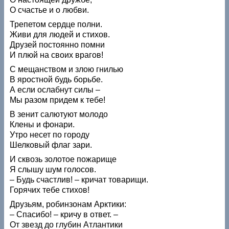
О счастье и о любви.
Трепетом сердце полни.
Живи для людей и стихов.
Друзей постоянно помни
И плюй на своих врагов!
С мещанством и злою гнилью
В яростной будь борьбе.
А если ослабнут силы –
Мы разом придем к тебе!
В зенит салютуют молодо
Клены и фонари.
Утро несет по городу
Шелковый флаг зари.
И сквозь золотое пожарище
Я слышу шум голосов.
– Будь счастлив! – кричат товарищи.
Горячих тебе стихов!
Друзьям, робинзонам Арктики:
– Спасибо! – кричу в ответ. –
От звезд до глубин Атлантики