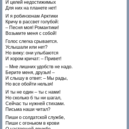
И целей недостижимых
Для них на планете нет!
И я робинзонам Арктики
Кричу в рассвет голубой:
– Песня моя! Романтики!
Возьмите меня с собой!
Голос слегка срывается.
Услышали или нет?
Но вижу: они улыбаются
И хором кричат: – Привет!
– Мне лишних удобств не надо.
Берите меня, друзья! –
И слышу в ответ: – Мы рады,
Но все обойти нельзя!
И ты не один – ты с нами!
Но сколько б ты ни шагал,
Сейчас ты нужней стихами.
Письма наши читал?
Пиши о солдатской службе,
Пиши с огоньком в крови
О настоящей дружбе,