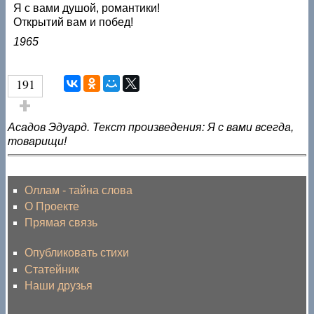
Я с вами душой, романтики!
Открытий вам и побед!
1965
191
Голос за!
Асадов Эдуард. Текст произведения: Я с вами всегда,
товарищи!
Оллам - тайна слова
О Проекте
Прямая связь
Опубликовать стихи
Статейник
Наши друзья