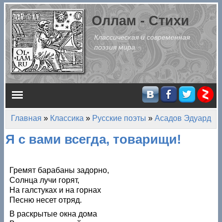
Перейти к основному содержанию
Оллам - Стихи
Классическая и современная
поэзия мира
Главное меню
Главная
»
Классика
»
Русские поэты
»
Асадов Эдуард
Вы здесь
Я с вами всегда, товарищи!
Гремят барабаны задорно,
Солнца лучи горят,
На галстуках и на горнах
Песню несет отряд.
В раскрытые окна дома