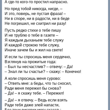
А где-то кого-то простил напрасно.
Но пред тобой никогда, нигде, –
И это, поверь, не пустая фраза! –
Ни в споре, ни в радости, ни в беде
Не погрешил, не схитрил ни разу!
Пусть редко стихи о тебе пишу
И не трублю о тебе в газете –
Я каждым дыханьем тебе служу
И каждой строкою тебе служу,
Иначе зачем бы и жил на свете!
И если ты спросишь меня сердечно,
Взглянув на прожитые года:
– Был ты несчастлив? – отвечу: – Да!
– Знал ли ты счастье? – скажу: – Конечно!
А коли спросишь меня сурово:
– Ответь мне: а беды, что ты сносил,
Ради меня пережил бы снова?
– Да! – я скажу тебе. – Пережил!
– Да! – я отвечу. – Ведь если взять
Ради тебя даже злей напасти,
Без тени рисовки могу сказать: