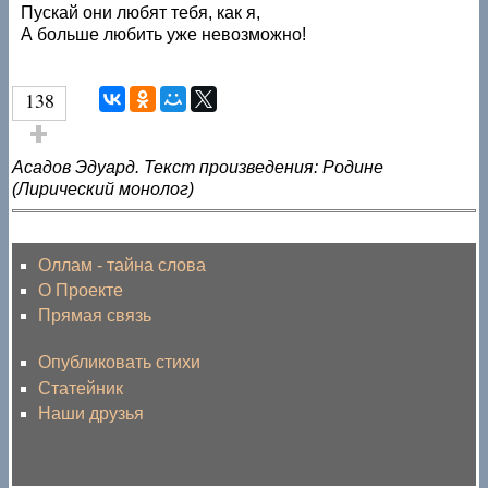
Пускай они любят тебя, как я,
А больше любить уже невозможно!
138
Голос за!
Асадов Эдуард. Текст произведения: Родине
(Лирический монолог)
Оллам - тайна слова
О Проекте
Прямая связь
Опубликовать стихи
Статейник
Наши друзья