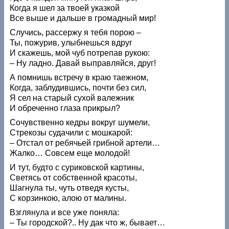
Когда я шел за твоей указкой
Все выше и дальше в громадный мир!
Случись, рассержу я тебя порою –
Ты, пожурив, улыбнешься вдруг
И скажешь, мой чуб потрепав рукою:
– Ну ладно. Давай выправляйся, друг!
А помнишь встречу в краю таежном,
Когда, заблудившись, почти без сил,
Я сел на старый сухой валежник
И обреченно глаза прикрыл?
Сочувственно кедры вокруг шумели,
Стрекозы судачили с мошкарой:
– Отстал от ребячьей грибной артели…
Жалко… Совсем еще молодой!
И тут, будто с суриковской картины,
Светясь от собственной красоты,
Шагнула ты, чуть отведя кусты,
С корзинкою, алою от малины.
Взглянула и все уже поняла:
– Ты городской?.. Ну дак что ж, бывает…