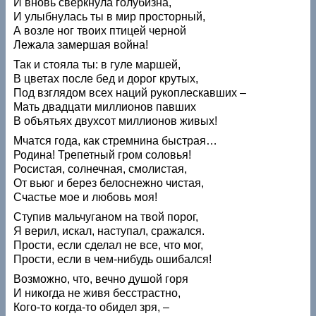
И вновь сверкнула голубизна,
И улыбнулась ты в мир просторный,
А возле ног твоих птицей черной
Лежала замершая война!
Так и стояла ты: в гуле маршей,
В цветах после бед и дорог крутых,
Под взглядом всех наций рукоплескавших –
Мать двадцати миллионов павших
В объятьях двухсот миллионов живых!
Мчатся года, как стремнина быстрая…
Родина! Трепетный гром соловья!
Росистая, солнечная, смолистая,
От вьюг и берез белоснежно чистая,
Счастье мое и любовь моя!
Ступив мальчуганом на твой порог,
Я верил, искал, наступал, сражался.
Прости, если сделал не все, что мог,
Прости, если в чем-нибудь ошибался!
Возможно, что, вечно душой горя
И никогда не живя бесстрастно,
Кого-то когда-то обидел зря, –