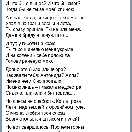
И что бы я вынес? И что бы смог?
Когда бы не ты за моей спиною!
А в час, когда, вскинут столбом огня,
Упал я на грани весны и лета,
Ты сразу пришла. Ты нашла меня.
Даже в бреду я почуял это…
И тут, у гибели на краю,
Ты тихо шинелью меня укрыла
И на колени к себе положила
Голову раненую мою.
Давно это было или вчера?
Как звали тебя: Антонида? Алла?
Имени нету. Оно пропало.
Помню лишь – плакала медсестра.
Сидела, плакала и бинтовала…
Но слезы не слабость. Когда гроза
Летит над землей в орудийном гуле.
Отчизна, любая твоя слеза
Врагу отольется штыком и пулей!
Но вот свершилось! Пропели горны!