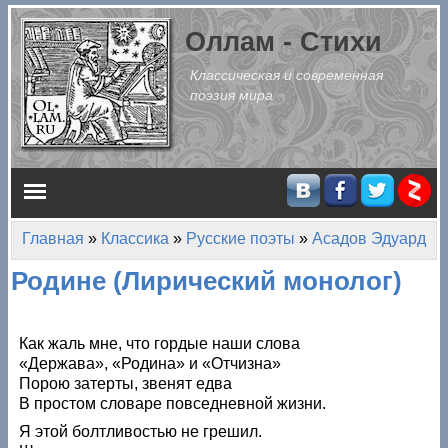
Перейти к основному содержанию
Оллам - Стихи
Классическая и современная
поэзия мира
Главное меню
Главная
»
Классика
»
Русские поэты
»
Асадов Эдуард
Вы здесь
Родине (Лирический монолог)
Как жаль мне, что гордые наши слова
«Держава», «Родина» и «Отчизна»
Порою затерты, звенят едва
В простом словаре повседневной жизни.
Я этой болтливостью не грешил.