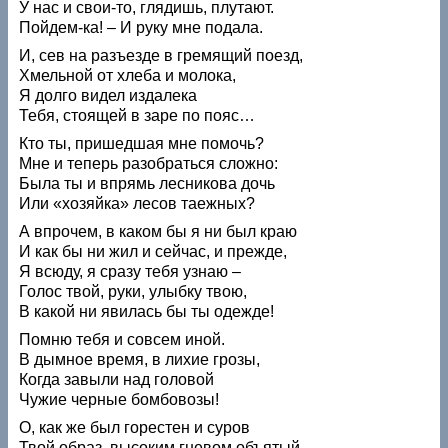
У нас и свои-то, глядишь, плутают.
Пойдем-ка! – И руку мне подала.
И, сев на разъезде в гремящий поезд,
Хмельной от хлеба и молока,
Я долго видел издалека
Тебя, стоящей в заре по пояс…
Кто ты, пришедшая мне помочь?
Мне и теперь разобраться сложно:
Была ты и впрямь лесникова дочь
Или «хозяйка» лесов таежных?
А впрочем, в каком бы я ни был краю
И как бы ни жил и сейчас, и прежде,
Я всюду, я сразу тебя узнаю –
Голос твой, руки, улыбку твою,
В какой ни явилась бы ты одежде!
Помню тебя и совсем иной.
В дымное время, в лихие грозы,
Когда завыли над головой
Чужие черные бомбовозы!
О, как же был горестен и суров
Твой образ, высоким гневом объятый,