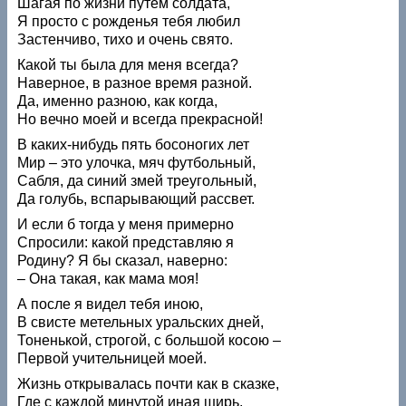
Шагая по жизни путем солдата,
Я просто с рожденья тебя любил
Застенчиво, тихо и очень свято.
Какой ты была для меня всегда?
Наверное, в разное время разной.
Да, именно разною, как когда,
Но вечно моей и всегда прекрасной!
В каких-нибудь пять босоногих лет
Мир – это улочка, мяч футбольный,
Сабля, да синий змей треугольный,
Да голубь, вспарывающий рассвет.
И если б тогда у меня примерно
Спросили: какой представляю я
Родину? Я бы сказал, наверно:
– Она такая, как мама моя!
А после я видел тебя иною,
В свисте метельных уральских дней,
Тоненькой, строгой, с большой косою –
Первой учительницей моей.
Жизнь открывалась почти как в сказке,
Где с каждой минутой иная ширь,