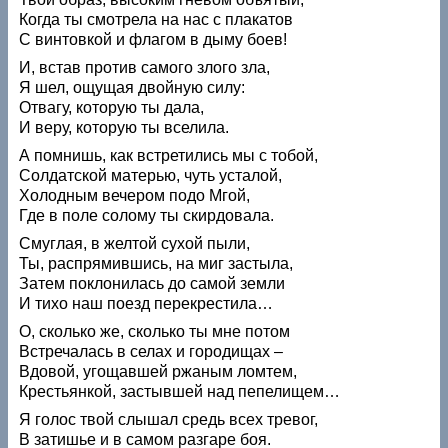
Когда ты смотрела на нас с плакатов
С винтовкой и флагом в дыму боев!
И, встав против самого злого зла,
Я шел, ощущая двойную силу:
Отвагу, которую ты дала,
И веру, которую ты вселила.
А помнишь, как встретились мы с тобой,
Солдатской матерью, чуть усталой,
Холодным вечером подо Мгой,
Где в поле солому ты скирдовала.
Смуглая, в желтой сухой пыли,
Ты, распрямившись, на миг застыла,
Затем поклонилась до самой земли
И тихо наш поезд перекрестила…
О, сколько же, сколько ты мне потом
Встречалась в селах и городищах –
Вдовой, угощавшей ржаным ломтем,
Крестьянкой, застывшей над пепелищем…
Я голос твой слышал средь всех тревог,
В затишье и в самом разгаре боя.