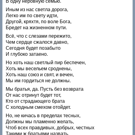
В одну неровную семью.
Иным из нас светла дорога,
Легко им по свету идти,
Другой, кряхтя, по воле Бога,
Бредет на жизненном пути.
Всё, что с слезами пережито,
Чем сердце сжалося давно,
Сегодня будет позабыто
И глубоко затаено.
Но хоть наш светлый пир беспечен,
Хоть мы весельем сроднены,
Хоть наш союз и свят, и вечен,
Мы им гордиться не должны.
Мы братья, да. Пусть без возврата
От нас отринут будет тот,
Кто от страдающего брата
С холодным смехом отойдет.
Но, не кичась в пределах тесных,
Должны мы пламенно желать,
Чтоб всех правдивых, добрых, честных
Такими ж братьями назвать.