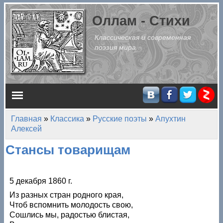
Перейти к основному содержанию
Оллам - Стихи
Классическая и современная
поэзия мира
Главное меню
Главная
»
Классика
»
Русские поэты
»
Апухтин
Вы здесь
Алексей
Стансы товарищам
5 декабря 1860 г.
Из разных стран родного края,
Чтоб вспомнить молодость свою,
Сошлись мы, радостью блистая,