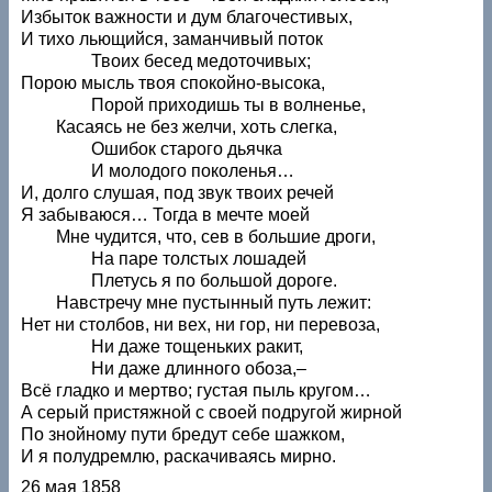
Избыток важности и дум благочестивых,
И тихо льющийся, заманчивый поток
Твоих бесед медоточивых;
Порою мысль твоя спокойно-высока,
Порой приходишь ты в волненье,
Касаясь не без желчи, хоть слегка,
Ошибок старого дьячка
И молодого поколенья…
И, долго слушая, под звук твоих речей
Я забываюся… Тогда в мечте моей
Мне чудится, что, сев в большие дроги,
На паре толстых лошадей
Плетусь я по большой дороге.
Навстречу мне пустынный путь лежит:
Нет ни столбов, ни вех, ни гор, ни перевоза,
Ни даже тощеньких ракит,
Ни даже длинного обоза,–
Всё гладко и мертво; густая пыль кругом…
А серый пристяжной с своей подругой жирной
По знойному пути бредут себе шажком,
И я полудремлю, раскачиваясь мирно.
26 мая 1858