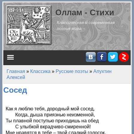
Перейти к основному содержанию
Оллам - Стихи
Классическая и современная
поэзия мира
Главное меню
Главная
»
Классика
»
Русские поэты
»
Апухтин
Вы здесь
Алексей
Сосед
Как я люблю тебя, дородный мой сосед,
Когда, дыша приязнью неизменной,
Ты плавной поступью приходишь на обед
С улыбкой вкрадчиво-смиренной!
Мне нравятся в тебе – твой сладкий голосок,