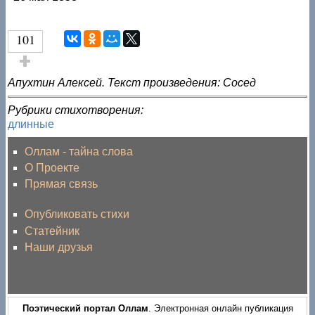
101
Голос за!
Апухтин Алексей. Текст произведения: Сосед
Рубрики стихотворения:
длинные
Оллам - тайна слова
О Проекте
Прямая связь
Опубликовать стихи
Статейник
Наши друзья
Поэтический портал Оллам
. Электронная онлайн публикация