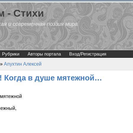
 - Стихи
кая и современная поэзия мира
Рубрики
Авторы портала
Вход/Регистрация
»
Апухтин Алексей
и! Когда в душе мятежной…
е мятежной
нежный,