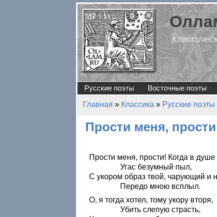
Перейти к основному содержанию
Оллам
Классичес
Русские поэты
Восточные поэты
Главная
»
Классика
»
Русские поэты
Вы здесь
Прости меня, прост
Прости меня, прости! Когда в душ
Угас безумный пыл,
С укором образ твой, чарующий и 
Передо мною всплыл.
О, я тогда хотел, тому укору вторя,
Убить слепую страсть,