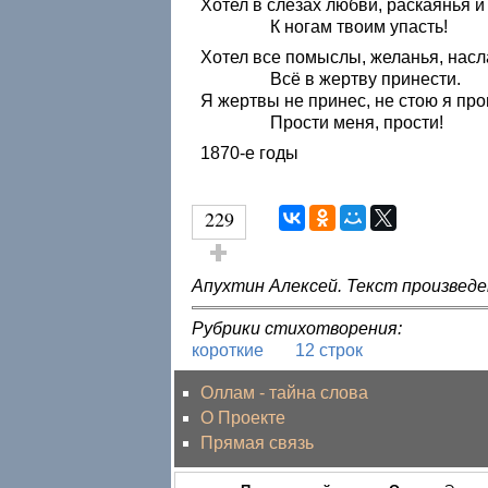
Хотел в слезах любви, раскаянья и
К ногам твоим упасть!
Хотел все помыслы, желанья, нас
Всё в жертву принести.
Я жертвы не принес, не стою я п
Прости меня, прости!
1870-е годы
229
Голос за!
Апухтин Алексей. Текст произведе
Рубрики стихотворения:
короткие
12 строк
Оллам - тайна слова
О Проекте
Прямая связь