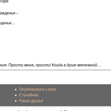
 горя
лажденья –
рощенья…
ния: Прости меня, прости! Когда в душе мятежной…
Опубликовать стихи
Статейник
Наши друзья