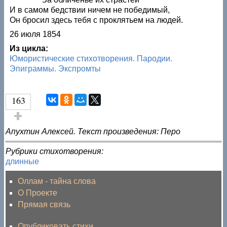
И в самом бедствии ничем не победимый,
Он бросил здесь тебя с проклятьем на людей.
26 июля 1854
Из цикла:
Юмористические стихотворения. Пародии.
Эпиграммы. Экспромты
163
Голос за!
Апухтин Алексей. Текст произведения: Перо
Рубрики стихотворения:
длинные
Оллам - тайна слова
О Проекте
Прямая связь
Опубликовать стихи