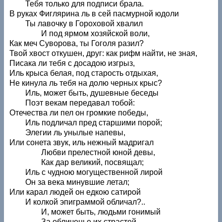
Тебя только для подписи брала.
В руках Фиглярина ль в сей пасмурной юдоли
Ты лавочку в Гороховой хвалил
И под ярмом хозяйской воли,
Как меч Суворова, ты Гоголя разил?
Твой хвост откушен, друг: как рифм найти, не зная,
Писака ли тебя с досадою изгрыз,
Иль крыса белая, под старость отдыхая,
Не кинула ль тебя на долю черных крыс?
Иль, может быть, душевные беседы
Поэт векам передавал тобой:
Отечества ли пел он громкие победы,
Иль подличал пред старшими порой;
Элегии ль унылые напевы,
Или сонета звук, иль нежный мадригал
Любви прелестной юной девы,
Как дар великий, посвящал;
Иль с чудною могущественной лирой
Он за века минувшие летал;
Или карал людей он едкою сатирой
И колкой эпиграммой обличал?..
И, может быть, людьми гонимый
За обличенье их страстей