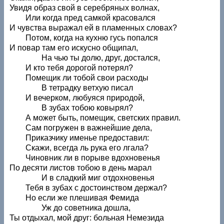
Увидя образ свой в серебряных волнах,
Или когда пред самкой красовался
И чувства выражал ей в пламенных словах?
Потом, когда на кухню гусь попался
И повар там его искусно общипал,
На чью ты долю, друг, достался,
И кто тебя дорогой потерял?
Помещик ли тобой свои расходы
В тетрадку ветхую писал
И вечерком, любуяся природой,
В зубах тобою ковырял?
А может быть, помещик, светских правил.
Сам погружен в важнейшие дела,
Приказчику именье предоставил:
Скажи, всегда ль рука его лгала?
Чиновник ли в порыве вдохновенья
По десяти листов тобою в день марал
И в сладкий миг отдохновенья
Тебя в зубах с достоинством держал?
Но если же плешивая Фемида
Уж до советника дошла,
Ты отдыхал, мой друг: больная Немезида