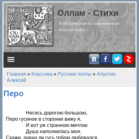
Перейти к основному содержанию
Оллам - Стихи
Классическая и современная
поэзия мира
Главное меню
Главная
»
Классика
»
Русские поэты
»
Апухтин
Вы здесь
Алексей
Перо
Несясь дорогою большою,
Перо гусиное в сторонке вижу я,
И вот уж странною мечтою
Душа наполнилась моя.
Скажи, давно ли гусь тобою любовался,