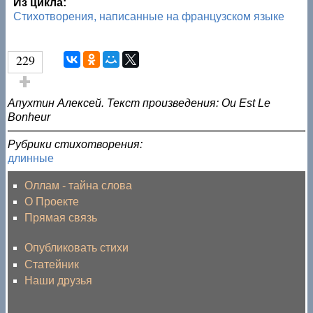
Из цикла:
Стихотворения, написанные на французском языке
229
Голос за!
Апухтин Алексей. Текст произведения: Ou Est Le
Bonheur
Рубрики стихотворения:
длинные
Оллам - тайна слова
О Проекте
Прямая связь
Опубликовать стихи
Статейник
Наши друзья