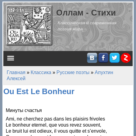
Перейти к основному содержанию
Оллам - Стихи
Классическая и современная
поэзия мира
Главное меню
Главная
»
Классика
»
Русские поэты
»
Апухтин
Вы здесь
Алексей
Ou Est Le Bonheur
Минуты счастья
Ami, ne cherchez pas dans les plaisirs frivoles
Le bonheur eternel, que vous revez souvent,
Le bruit lui est odieux, il vous quitte et s’envole,