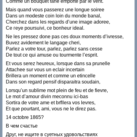
Comme un bouquet fane emporte par le vent.
Mais quand vous passerez une longue soiree
Dans un modeste coin loin du monde banal,
Cherchez dans les regards d’une image adoree,
Се геуе poursuivi, ce bonheur ideal.
Ne les pressez done pas ces doux moments d’ivresse,
Buvez avidement le langage cheri,
Parlez a votre tour, parlez, parlez sans cesse
De tout ce qui amuse ou tourmente l’esprit.
Et vous serez heureux, lorsque dans sa prunelle
Attachee sur vous un eclair incertain
Brillera un moment et comme un etincelle
Dans son regard pensif disparaitra soudain,
Lorsqu’un sublime mot plein de feu et de fievre,
Le mot d’amour divin meconnu ici-bas
Sortira de votre ame et brfllera vos levres,
Et que pourtant, ami, vous ne le direz pas.
14 octobre 1865?
В чем счастье
Друг, не ищите в суетных удовольствиях