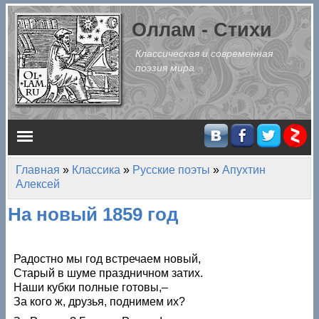
Перейти к основному содержанию
Оллам - Стихи
Классическая и современная
поэзия мира
Главное меню
Главная
»
Классика
»
Русские поэты
»
Апухтин
Вы здесь
Алексей
На новый 1859 год
Радостно мы год встречаем новый,
Старый в шуме праздничном затих.
Наши кубки полные готовы,–
За кого ж, друзья, поднимем их?