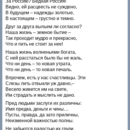
За Россию? Бедная Россия!
Видно, ей расцвесть не суждено,
В будущем – надежды золотые,
В настоящем – грустно и темно.
Друг за друга выпьем ли согласно?
Наша жизнь – земное бытие –
Так проходит мудро и прекрасно,
Что и пить не стоит за нее!
Наша жизнь волненьями богата,
С ней расстаться было бы не жаль,
Что ни день – то новая утрата,
Что ни день – то новая печаль.
Впрочем, есть у нас счастливцы. Эти
Слезы лить отвыкли уж давно,–
Весело живется им на свете,
Им страдать и мыслить не дано.
Пред людьми заслуги их различны:
Имя предка, деньги и чины…
Пусты, правда, да зато приличны,
Неизменной важностью полны.
Не забьются радостью их груди