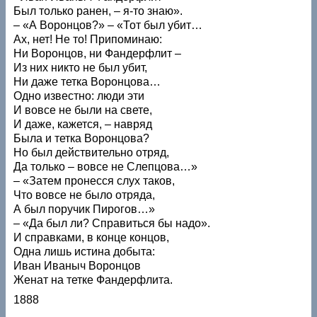
Был только ранен, – я-то знаю».
– «А Воронцов?» – «Тот был убит…
Ах, нет! Не то! Припоминаю:
Ни Воронцов, ни Фандерфлит –
Из них никто не был убит,
Ни даже тетка Воронцова…
Одно известно: люди эти
И вовсе не были на свете,
И даже, кажется, – навряд
Была и тетка Воронцова?
Но был действительно отряд,
Да только – вовсе не Слепцова…»
– «Затем пронесся слух таков,
Что вовсе не было отряда,
А был поручик Пирогов…»
– «Да был ли? Справиться бы надо».
И справками, в конце концов,
Одна лишь истина добыта:
Иван Иваныч Воронцов
Женат на тетке Фандерфлита.
1888