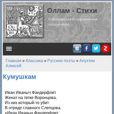
Перейти к основному содержанию
Оллам - Стихи
Классическая и современная
поэзия мира
Главное меню
Главная
»
Классика
»
Русские поэты
»
Апухтин
Вы здесь
Алексей
Кумушкам
Иван Иваныч Фандерфлит
Женат на тетке Воронцова.
Из них который-то убит
В отряде славного Слепцова.
«Иван Иваныч Фандерфлит