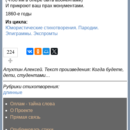
И прикроют ваш прах монументами.
1860-е годы
Из цикла:
Юмористические стихотворения. Пародии.
Эпиграммы. Экспромты
224
Голос за!
Апухтин Алексей. Текст произведения: Когда будете,
дети, студентами…
Рубрики стихотворения:
длинные
Оллам - тайна слова
О Проекте
Прямая связь
Опубликовать стихи