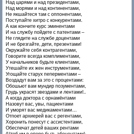
Над царями и над президентами,
Над морями и над континентами,
Не якшайтеся там с оппонентами,
Поступайте хитро с конкурентами.
А как кончите курс эминентами
И на службу пойдете с патентами –
Не глядите на службе доцентами
И не брезгайте, дети, презентами!
Окружайте себя контрагентами,
Говорите всегда комплиментами,
У начальников будьте клиентами,
Утешайте их жен инструментами,
Угощайте старух пеперментами –
Воздадут вам за это с процентами:
Обошьют вам мундир позументами,
Грудь украсят звездами и лентами!..
А когда доктора с орнамёнтами
Назовут вас, увы, пациентами
И уморят вас медикаментами…
Отпоет архиерей вас с регентами,
Хоронить понесут с ассистентами,
Обеспечат детей ваших рентами
(Чтоб им в опере быть абонентами)