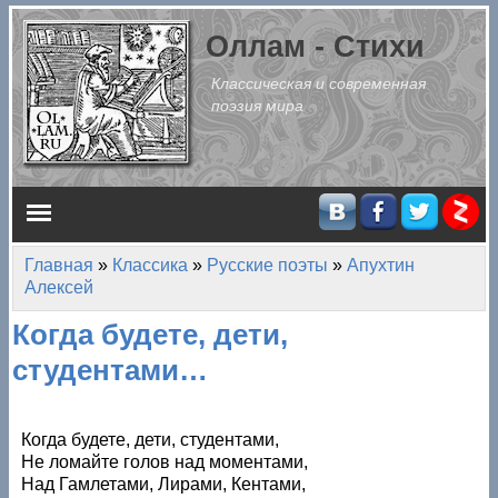
Перейти к основному содержанию
Оллам - Стихи
Классическая и современная
поэзия мира
Главное меню
Главная
»
Классика
»
Русские поэты
»
Апухтин
Вы здесь
Алексей
Когда будете, дети,
студентами…
Когда будете, дети, студентами,
Не ломайте голов над моментами,
Над Гамлетами, Лирами, Кентами,