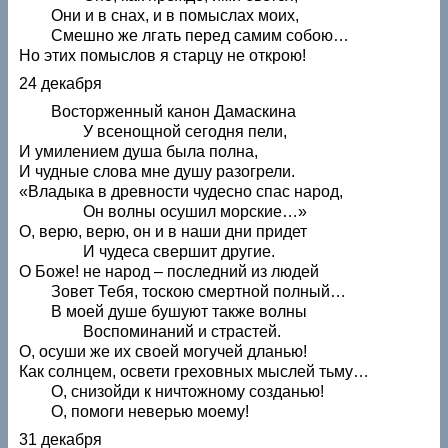
Они и в снах, и в помыслах моих,
Смешно же лгать перед самим собою…
Но этих помыслов я старцу не открою!
24 декабря
Восторженный канон Дамаскина
У всенощной сегодня пели,
И умилением душа была полна,
И чудные слова мне душу разогрели.
«Владыка в древности чудесно спас народ,
Он волны осушил морские…»
О, верю, верю, он и в наши дни придет
И чудеса свершит другие.
О Боже! не народ – последний из людей
Зовет Тебя, тоскою смертной полный…
В моей душе бушуют также волны
Воспоминаний и страстей.
О, осуши же их своей могучей дланью!
Как солнцем, освети греховных мыслей тьму…
О, снизойди к ничтожному созданью!
О, помоги неверью моему!
31 декабря