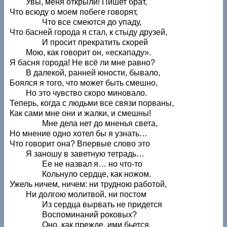
Увы, меня открыли! Пишет брат,
Что всюду о моем побеге говорят,
Что все смеются до упаду,
Что басней города я стал, к стыду друзей,
И просит прекратить скорей
Мою, как говорит он, «ескападу».
Я басня города! Не всё ли мне равно?
В далекой, ранней юности, бывало,
Боялся я того, что может быть смешно,
Но это чувство скоро миновало.
Теперь, когда с людьми все связи порваны,
Как сами мне они и жалки, и смешны!
Мне дела нет до мненья света,
Но мнение одно хотел бы я узнать…
Что говорит она? Впервые слово это
Я заношу в заветную тетрадь…
Ее не назвал я… но что-то
Кольнуло сердце, как ножом.
Ужель ничем, ничем: ни трудною работой,
Ни долгою молитвой, ни постом
Из сердца вырвать не придется
Воспоминаний роковых?
Оно, как прежде, ими бьется,