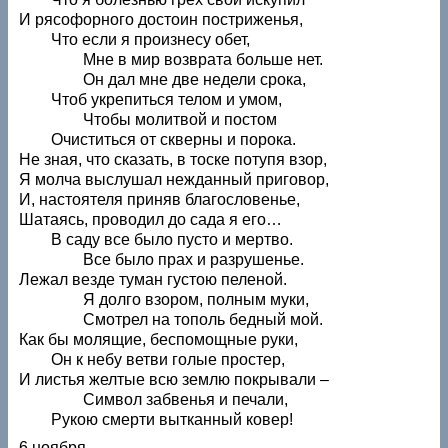
И рясофорного достоин постриженья,
Что если я произнесу обет,
Мне в мир возврата больше нет.
Он дал мне две недели срока,
Чтоб укрепиться телом и умом,
Чтобы молитвой и постом
Очиститься от скверны и порока.
Не зная, что сказать, в тоске потупя взор,
Я молча выслушал нежданный приговор,
И, настоятеля приняв благословенье,
Шатаясь, проводил до сада я его…
В саду все было пусто и мертво.
Все было прах и разрушенье.
Лежал везде туман густою пеленой.
Я долго взором, полным муки,
Смотрел на тополь бедный мой.
Как бы молящие, беспомощные руки,
Он к небу ветви голые простер,
И листья желтые всю землю покрывали –
Символ забвенья и печали,
Рукою смерти вытканный ковер!
6 ноября