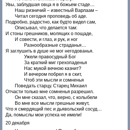
Увы, заблудшая овца я в божьем стаде…
Наш ризничий – известный Варлаам –
Читал сегодня проповедь об аде.
Подробно, радостно, как будто видел сам,
Описывал, что делается там:
И стоны грешников, молящих о пощаде,
И совести, и глаз, и рук, и ног
Разнообразные страданья…
Я заглушить в душе не мог негодованья.
Ужели правосудный Бог
За краткий миг грехопаденья
Нас мукой вечною казнит?
И вечером побрел я в скит,
Чтоб эти мысли и сомненья
Поведать старцу. Старец Михаил
Отчасти только мне сомненья разрешил.
Он мне сказал, что, верно, с колыбели
Во мне все мысли грешные живут,
Что я смердящий пес и дьявольский сосуд…
Да, помыслы мои успеха не имели!
20 декабря