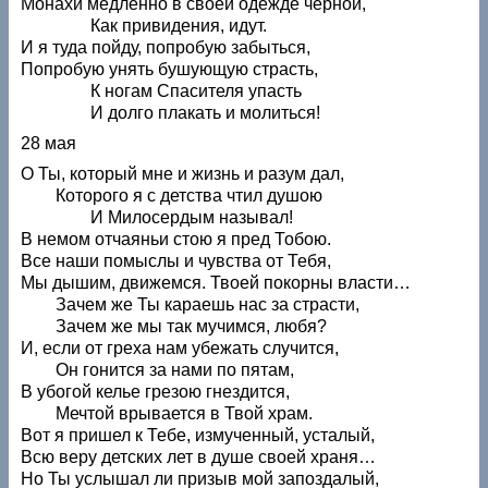
Монахи медленно в своей одежде черной,
Как привидения, идут.
И я туда пойду, попробую забыться,
Попробую унять бушующую страсть,
К ногам Спасителя упасть
И долго плакать и молиться!
28 мая
О Ты, который мне и жизнь и разум дал,
Которого я с детства чтил душою
И Милосердым называл!
В немом отчаяньи стою я пред Тобою.
Все наши помыслы и чувства от Тебя,
Мы дышим, движемся. Твоей покорны власти…
Зачем же Ты караешь нас за страсти,
Зачем же мы так мучимся, любя?
И, если от греха нам убежать случится,
Он гонится за нами по пятам,
В убогой келье грезою гнездится,
Мечтой врывается в Твой храм.
Вот я пришел к Тебе, измученный, усталый,
Всю веру детских лет в душе своей храня…
Но Ты услышал ли призыв мой запоздалый,