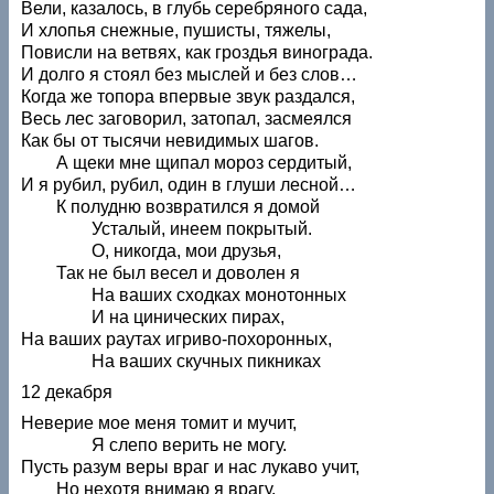
Вели, казалось, в глубь серебряного сада,
И хлопья снежные, пушисты, тяжелы,
Повисли на ветвях, как гроздья винограда.
И долго я стоял без мыслей и без слов…
Когда же топора впервые звук раздался,
Весь лес заговорил, затопал, засмеялся
Как бы от тысячи невидимых шагов.
А щеки мне щипал мороз сердитый,
И я рубил, рубил, один в глуши лесной…
К полудню возвратился я домой
Усталый, инеем покрытый.
О, никогда, мои друзья,
Так не был весел и доволен я
На ваших сходках монотонных
И на цинических пирах,
На ваших раутах игриво-похоронных,
На ваших скучных пикниках
12 декабря
Неверие мое меня томит и мучит,
Я слепо верить не могу.
Пусть разум веры враг и нас лукаво учит,
Но нехотя внимаю я врагу.