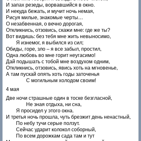
И запах резеды, ворвавшийся в окно.
И некуда бежать, и мучит ночь немая,
Рисуя милые, знакомые черты…
О незабвенная, о вечно дорогая,
Откликнись, отзовись, скажи мне: где же ты?
Вот видишь: без тебя мне жить невыносимо,
Я изнемог, я выбился из сил;
Обиды, горе, зло – я все забыл, простил,
Одна любовь во мне горит неугасимо!
Дай подышать с тобой мне воздухом одним,
Откликнись, отзовись, явись хоть на мгновенье,
А там пускай опять хоть годы заточенья
С могильным холодом своим!
4 мая
Две ночи страшные один в тоске безгласной,
Не зная отдыха, ни сна,
Я просидел у этого окна.
И третья ночь прошла, чуть брезжит день ненастный,
По небу тучи серые ползут.
Сейчас ударит колокол соборный,
По всем дорожкам сада там и тут