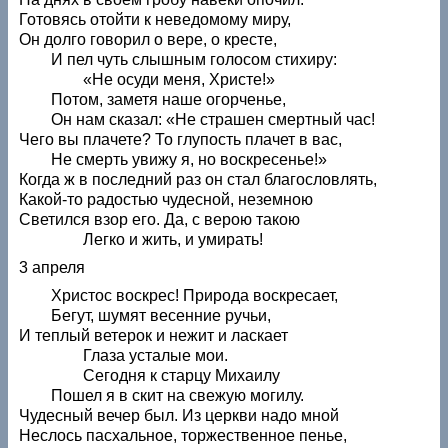
Готовясь отойти к неведомому миру,
Он долго говорил о вере, о кресте,
И пел чуть слышным голосом стихиру:
«Не осуди меня, Христе!»
Потом, заметя наше огорченье,
Он нам сказал: «Не страшен смертный час!
Чего вы плачете? То глупость плачет в вас,
Не смерть увижу я, но воскресенье!»
Когда ж в последний раз он стал благословлять,
Какой-то радостью чудесной, неземною
Светился взор его. Да, с верою такою
Легко и жить, и умирать!
3 апреля
Христос воскрес! Природа воскресает,
Бегут, шумят весенние ручьи,
И теплый ветерок и нежит и ласкает
Глаза усталые мои.
Сегодня к старцу Михаилу
Пошел я в скит на свежую могилу.
Чудесный вечер был. Из церкви надо мной
Неслось пасхальное, торжественное пенье,