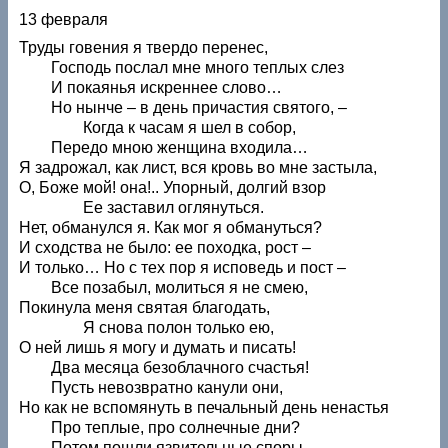
13 февраля
Труды говения я твердо перенес,
Господь послал мне много теплых слез
И покаянья искреннее слово…
Но нынче – в день причастия святого, –
Когда к часам я шел в собор,
Передо мною женщина входила…
Я задрожал, как лист, вся кровь во мне застыла,
О, Боже мой! она!.. Упорный, долгий взор
Ее заставил оглянуться.
Нет, обманулся я. Как мог я обмануться?
И сходства не было: ее походка, рост –
И только… Но с тех пор я исповедь и пост –
Все позабыл, молиться я не смею,
Покинула меня святая благодать,
Я снова полон только ею,
О ней лишь я могу и думать и писать!
Два месяца безоблачного счастья!
Пусть невозвратно канули они,
Но как не вспомянуть в печальный день ненастья
Про теплые, про солнечные дни?
Потом пошли язвительные споры,