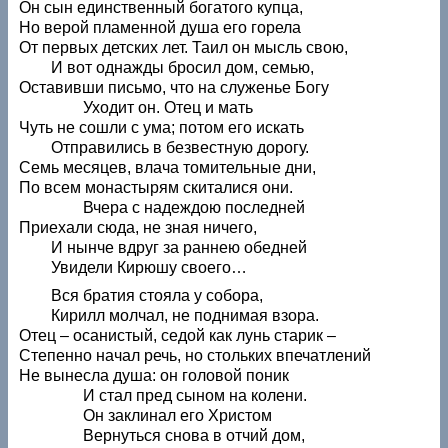
Он сын единственный богатого купца,
Но верой пламенной душа его горела
От первых детских лет. Таил он мысль свою,
И вот однажды бросил дом, семью,
Оставивши письмо, что на служенье Богу
Уходит он. Отец и мать
Чуть не сошли с ума; потом его искать
Отправились в безвестную дорогу.
Семь месяцев, влача томительные дни,
По всем монастырям скиталися они.
Вчера с надеждою последней
Приехали сюда, не зная ничего,
И нынче вдруг за раннею обедней
Увидели Кирюшу своего…
Вся братия стояла у собора,
Кирилл молчал, не поднимая взора.
Отец – осанистый, седой как лунь старик –
Степенно начал речь, но стольких впечатлений
Не вынесла душа: он головой поник
И стал пред сыном на колени.
Он заклинал его Христом
Вернуться снова в отчий дом,