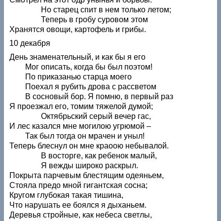
Но старец спит в нем только летом;
Теперь в гробу суровом этом
Хранятся овощи, картофель и грибы.
10 декабря
День знаменательный, и как бы я его
Мог описать, когда бы был поэтом!
По приказанью старца моего
Поехал я рубить дрова с рассветом
В сосновый бор. Я помню, в первый раз
Я проезжал его, томим тяжелой думой;
Октябрьский серый вечер гас,
И лес казался мне могилою угрюмой –
Так был тогда он мрачен и уныл!
Теперь блеснул он мне краоою небывалой.
В восторге, как ребенок малый,
Я вежды широко раскрыл.
Покрыта парчевым блестящим одеяньем,
Стояла предо мной гигантская сосна;
Кругом глубокая такая тишина,
Что нарушать ее боялся я дыханьем.
Деревья стройные, как небеса светлы,