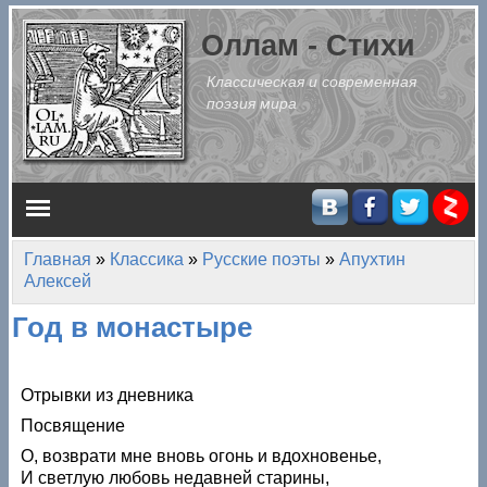
Перейти к основному содержанию
Оллам - Стихи
Классическая и современная
поэзия мира
Главное меню
Главная
»
Классика
»
Русские поэты
»
Апухтин
Вы здесь
Алексей
Год в монастыре
Отрывки из дневника
Посвящение
О, возврати мне вновь огонь и вдохновенье,
И светлую любовь недавней старины,