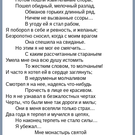
Пошел обидный, мелочный разлад,
Обманов горьких длинный ряд,
Ничем не вызванные ссоры…
В угоду ей я стал рабом,
Я поборол в себе и ревность, и желанья;
Безропотно сносил, когда с моим врагом
Она спешила на свиданье.
Но этим я не мог ее смягчить…
С каким рассчитанным стараньем
Умела мне она всю душу истомить
То жестким словом, то молчаньем!
И часто я хотел ей в сердце заглянуть;
В недоуменьи молчаливом
Смотрел я на нее, надеясь что-нибудь
Прочесть в лице ее красивом.
Но я не узнавал в безжалостных чертах
Черты, что были мне так дороги и милы;
Они в меня вселяли только страх…
Два года я терпел и мучился в цепях,
Но наконец терпеть не стало силы…
Я убежал…
Мне монастырь святой