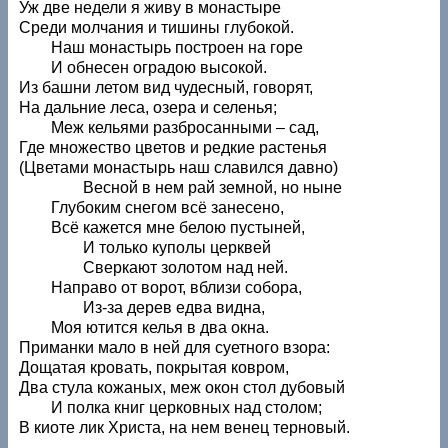
Уж две недели я живу в монастыре
Среди молчания и тишины глубокой.
Наш монастырь построен на горе
И обнесен оградою высокой.
Из башни летом вид чудесный, говорят,
На дальние леса, озера и селенья;
Меж кельями разбросанными – сад,
Где множество цветов и редкие растенья
(Цветами монастырь наш славился давно)
Весной в нем рай земной, но ныне
Глубоким снегом всё занесено,
Всё кажется мне белою пустыней,
И только куполы церквей
Сверкают золотом над ней.
Направо от ворот, вблизи собора,
Из-за дерев едва видна,
Моя ютится келья в два окна.
Приманки мало в ней для суетного взора:
Дощатая кровать, покрытая ковром,
Два стула кожаных, меж окон стол дубовый
И полка книг церковных над столом;
В киоте лик Христа, на нем венец терновый.