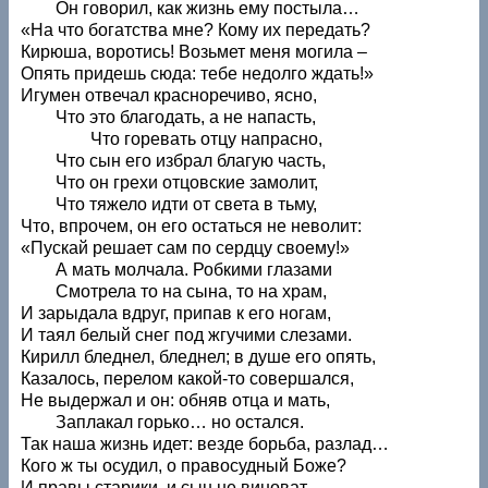
Он говорил, как жизнь ему постыла…
«На что богатства мне? Кому их передать?
Кирюша, воротись! Возьмет меня могила –
Опять придешь сюда: тебе недолго ждать!»
Игумен отвечал красноречиво, ясно,
Что это благодать, а не напасть,
Что горевать отцу напрасно,
Что сын его избрал благую часть,
Что он грехи отцовские замолит,
Что тяжело идти от света в тьму,
Что, впрочем, он его остаться не неволит:
«Пускай решает сам по сердцу своему!»
А мать молчала. Робкими глазами
Смотрела то на сына, то на храм,
И зарыдала вдруг, припав к его ногам,
И таял белый снег под жгучими слезами.
Кирилл бледнел, бледнел; в душе его опять,
Казалось, перелом какой-то совершался,
Не выдержал и он: обняв отца и мать,
Заплакал горько… но остался.
Так наша жизнь идет: везде борьба, разлад…
Кого ж ты осудил, о правосудный Боже?
И правы старики, и сын не виноват,