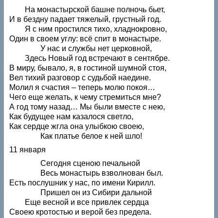
На монастырской башне полночь бьет,
И в бездну падает тяжелый, грустный год.
Я с ним простился тихо, хладнокровно,
Один в своем углу: всё спит в монастыре.
У нас и службы нет церковной,
Здесь Новый год встречают в сентябре.
В миру, бывало, я, в гостиной шумной стоя,
Вел тихий разговор с судьбой наедине.
Молил я счастия – теперь молю покоя…
Чего еще желать, к чему стремиться мне?
А год тому назад… Мы были вместе с нею,
Как будущее нам казалося светло,
Как сердце жгла она улыбкою своею,
Как платье белое к ней шло!
11 января
Сегодня сценою печальной
Весь монастырь взволнован был.
Есть послушник у нас, по имени Кирилл.
Пришел он из Сибири дальной
Еще весной и все привлек сердца
Своею кротостью и верой без предела.