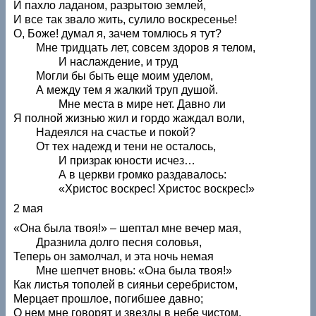
И пахло ладаном, разрытою землей,
И все так звало жить, сулило воскресенье!
О, Боже! думал я, зачем томлюсь я тут?
Мне тридцать лет, совсем здоров я телом,
И наслаждение, и труд
Могли бы быть еще моим уделом,
А между тем я жалкий труп душой.
Мне места в мире нет. Давно ли
Я полной жизнью жил и гордо жаждал воли,
Надеялся на счастье и покой?
От тех надежд и тени не осталось,
И призрак юности исчез…
А в церкви громко раздавалось:
«Христос воскрес! Христос воскрес!»
2 мая
«Она была твоя!» – шептал мне вечер мая,
Дразнила долго песня соловья,
Теперь он замолчал, и эта ночь немая
Мне шепчет вновь: «Она была твоя!»
Как листья тополей в сияньи серебристом,
Мерцает прошлое, погибшее давно;
О нем мне говорят и звезды в небе чистом,