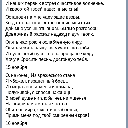
И наших первых встреч счастливое волненье,
И красотой твоей навеянные сны!
Останови на мне чарующие взоры,
Когда-то ласково встречавшие мой стих,
Дай мне услышать вновь былые разговоры,
Доверчивый рассказ надежд и дум твоих.
Опять настрою я ослабленную лиру,
Опять я жить начну, не мучась, но любя,
И пусть погибну я – но на прощанье миру
Хочу я бросить песнь, достойную тебя.
15 ноября
О, наконец! Из вражеского стана
Я убежал, израненный боец…
Из мира лжи, измены и обмана,
Полуживой, я спасся наконец!
В моей душе ни злобы нет, ни мщенья,
На подвиги и жертвы я готов…
Обитель мира, смерти и забвенья,
Прими меня под твой смиренный кров!
16 ноября