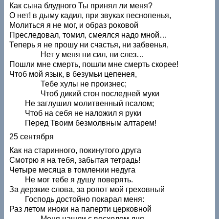
Как сына блудного Ты принял ли меня?
О нет! в дыму кадил, при звуках песнопенья,
Молиться я не мог, и образ роковой
Преследовал, томил, смеялся надо мной…
Теперь я не прошу ни счастья, ни забвенья,
Нет у меня ни сил, ни слез…
Пошли мне смерть, пошли мне смерть скорее!
Чтоб мой язык, в безумьи цепенея,
Тебе хулы не произнес;
Чтоб дикий стон последней муки
Не заглушил молитвенный псалом;
Чтоб на себя не наложил я руки
Перед Твоим безмолвным алтарем!
25 сентября
Как на старинного, покинутого друга
Смотрю я на тебя, забытая тетрадь!
Четыре месяца в томлении недуга
Не мог тебе я душу поверять.
За дерзкие слова, за ропот мой греховный
Господь достойно покарал меня:
Раз летом иноки на паперти церковной
Меня нашли с восходом дня