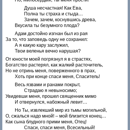
Душа несчастная! Как Ева,
Полна ты страха и стыда…
Зачем, зачем, коснувшись древа,
Вкусила ты безумного плода?
Адам достойно изгнан был из рая
За то, что заповедь одну не сохранил:
А я какую кару заслужил,
Твои веленья вечно нарушая?
От юности моей погрязнул я в страстях,
Богатство растерял, как жалкий расточитель,
Но не отринь меня, поверженного в прах,
Хоть при конце спаси меня, Спаситель!
Весь язвами и ранами покрыт,
Страдаю я невыносимо;
Увидевши меня, прошел священник мимо
И отвернулся, набожный левит…
Но Ты, извлекший мир из тьмы могильной,
О, сжалься надо мной! – мой близится конец…
Как сына блудного прими меня, Отец!
Спаси, спаси меня, Всесильный!