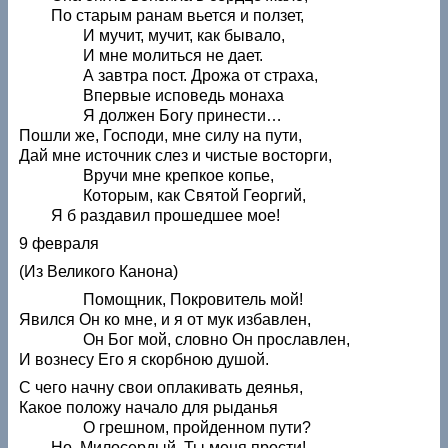
По старым ранам вьется и ползет,
И мучит, мучит, как бывало,
И мне молиться не дает.
А завтра пост. Дрожа от страха,
Впервые исповедь монаха
Я должен Богу принести…
Пошли же, Господи, мне силу на пути,
Дай мне источник слез и чистые восторги,
Вручи мне крепкое копье,
Которым, как Святой Георгий,
Я б раздавил прошедшее мое!
9 февраля
(Из Великого Канона)
Помощник, Покровитель мой!
Явился Он ко мне, и я от мук избавлен,
Он Бог мой, словно Он прославлен,
И вознесу Его я скорбною душой.
С чего начну свои оплакивать деянья,
Какое положу начало для рыданья
О грешном, пройденном пути?
Но, Милосердый, Ты меня прости!