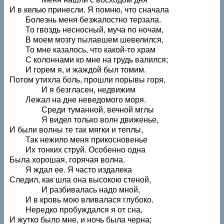
И в келью принесли. Я помню, что сначала
Болезнь меня безжалостно терзала.
То гвоздь несносный, муча по ночам,
В моем мозгу пылавшем шевелился,
То мне казалось, что какой-то храм
С колоннами ко мне на грудь валился;
И горем я, и жаждой был томим.
Потом утихла боль, прошли порывы горя,
И я безгласен, недвижим
Лежал на дне неведомого моря.
Среди туманной, вечной мглы
Я видел только волн движенье,
И были волны те так мягки и теплы,
Так нежило меня прикосновенье
Их тонких струй. Особенно одна
Была хорошая, горячая волна.
Я ждал ее. Я часто издалека
Следил, как шла она высокою стеной,
И разбивалась надо мной,
И в кровь мою вливалася глубоко.
Нередко пробуждался я от сна,
И жутко было мне, и ночь была черна;