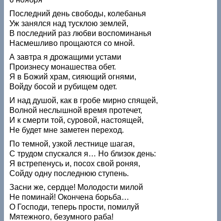
Последний день свободы, колебанья
Уж занялся над тусклою землей,
В последний раз любви воспоминанья
Насмешливо прощаются со мной.
А завтра я дрожащими устами
Произнесу монашества обет.
Я в Божий храм, сияющий огнями,
Войду босой и рубищем одет.
И над душой, как в гробе мирно спящей,
Волной неслышной время протечет,
И к смерти той, суровой, настоящей,
Не будет мне заметен переход.
По темной, узкой лестнице шагая,
С трудом спускался я… Но близок день:
Я встрепенусь и, посох свой роняя,
Сойду одну последнюю ступень.
Засни же, сердце! Молодости милой
Не поминай! Окончена борьба…
О Господи, теперь прости, помилуй
Мятежного, безумного раба!