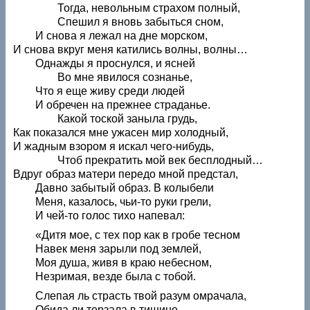
Тогда, невольным страхом полный,
Спешил я вновь забыться сном,
И снова я лежал на дне морском,
И снова вкруг меня катились волны, волны…
Однажды я проснулся, и ясней
Во мне явилося сознанье,
Что я еще живу среди людей
И обречен на прежнее страданье.
Какой тоской заныла грудь,
Как показался мне ужасен мир холодный,
И жадным взором я искал чего-нибудь,
Чтоб прекратить мой век бесплодный…
Вдруг образ матери передо мной предстал,
Давно забытый образ. В колыбели
Меня, казалось, чьи-то руки грели,
И чей-то голос тихо напевал:
«Дитя мое, с тех пор как в гробе тесном
Навек меня зарыли под землей,
Моя душа, живя в краю небесном,
Незримая, везде была с тобой.
Слепая ль страсть твой разум омрачала,
Обида ли терзала в тишине,