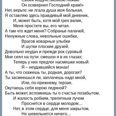
Он осквернил Господний храм!»
Нет, верьте: не лгала душа моя больная,
Я оставляю здесь правдивый мой дневник,
И, может быть, хотя мой грех велик,
Меня простите вы, его читая.
А там что ждет меня? Собранье палачей,
Ненужные слова, невольные ошибки,
Врагов коварные улыбки
И шутки плоские друзей.
Довольно неудач и прежде рок суровый
Мне сеял на пути: смешон я в их глазах;
Теперь у них предлог насмешки новый:
Я – неудавшийся монах!
А ты, что скажешь ты, родная, дорогая?
Ты засмеешься ли, заплачешь надо мной,
Или, по-прежнему, терзая,
Окутаешь себя корою ледяной?
Быть может, вспомнишь ты о счастье позабытом,
И жалость робким, трепетным лучом
Проснется в сердце молодом…
Нет, в этом сердце, для меня закрытом,
Не шевельнется ничего…