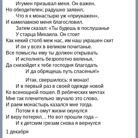
Игумен призывал меня. Он важен,
Но обходителен; радушно заявил,
Что я к монастырю уж «приукажен»,
И камилавкою меня благословил.
Затем сказал: «Ты будешь в послушанье
У старца Михаила. Он стоит
Как некий столб меж нас, им наш украшен скит
И он у всех в великом почитанье.
Все помыслы ему ты должен открывать
И исполнять безропотно веленья,
Да снизойдет к тебе господня благодать
И да обрящешь путь спасенья!»
Итак, свершилось: я монах!
И в первый раз в своей одежде новой
Ко всенощной пошел. В ребяческих мечтах
Мне так пленительно звучало это слово,
И раем монастырь казался мне тогда.
Потом я в омут жизни окунулся
И веру потерял… Но вот прошли года –
И к детским грезам снова я вернулся
1 декабря