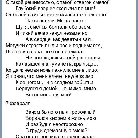
С такой решимостью, с такой отвагой смелой
Глубокий взор ее скользил по мне!
От белой лампы свет ложился так приветно;
Часы летели. Мы вдвоем,
Шутя, смеясь, болтали обо всем,
И тихий вечер канул незаметно.
А в сердце, как девятый вал,
Могучей страсти пыл и рос и поднимался,
Все поняла она, но я не понимал…
Не помню, как я с ней расстался,
Как вышел я в тумане на крыльцо…
Когда ж немая ночь пахнула мне в лицо,
Я понял, что меня влечет неудержимо
К ее ногам… и в сладком забытьи
Вернулся я домой… о, мимо, мимо,
Воспоминания мои!
7 февраля
Зачем былого пыл тревожный
Ворвался вихрем в жизнь мою
И разбудил неосторожно
В груди дремавшую змею?
Она опять вонзила в сердце жало,