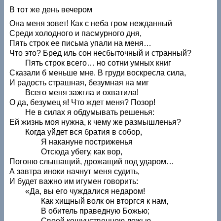
В тот же день вечером
Она меня зовет! Как с неба гром нежданный
Среди холодного и пасмурного дня,
Пять строк ее письма упали на меня…
Что это? Бред иль сон несбыточный и странный?
Пять строк всего… но сотни умных книг
Сказали б меньше мне. В груди воскресла сила,
И радость страшная, безумная на миг
Всего меня зажгла и охватила!
О да, безумец я! Что ждет меня? Позор!
Не в силах я обдумывать решенья:
Ей жизнь моя нужна, к чему же размышленья?
Когда уйдет вся братия в собор,
Я накануне постриженья
Отсюда убегу, как вор,
Погоню слышащий, дрожащий под ударом…
А завтра иноки начнут меня судить,
И будет важно им игумен говорить:
«Да, вы его чуждалися недаром!
Как хищный волк он вторгся к нам,
В обитель праведную Божью;
Своей кощунственною ложью