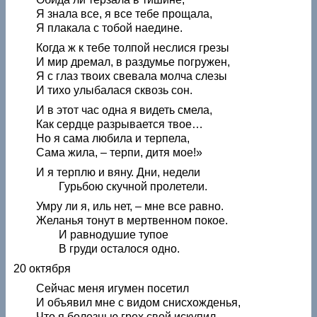
Я знала все, я все тебе прощала,
Я плакала с тобой наедине.
Когда ж к тебе толпой неслися грезы
И мир дремал, в раздумье погружен,
Я с глаз твоих свевала молча слезы
И тихо улыбалася сквозь сон.
И в этот час одна я видеть смела,
Как сердце разрывается твое…
Но я сама любила и терпела,
Сама жила, – терпи, дитя мое!»
И я терплю и вяну. Дни, недели
Гурьбою скучной пролетели.
Умру ли я, иль нет, – мне все равно.
Желанья тонут в мертвенном покое.
И равнодушие тупое
В груди осталося одно.
20 октября
Сейчас меня игумен посетил
И объявил мне с видом снисхожденья,
Что я болезнью грех свой искупил