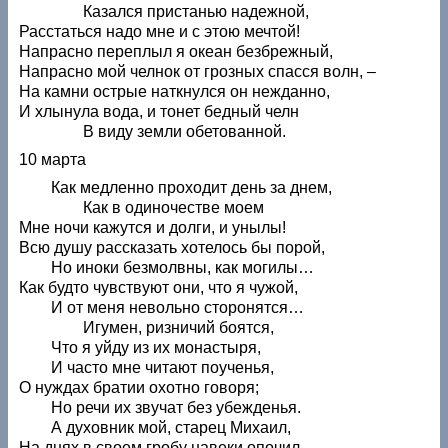
Казался пристанью надежной,
Расстаться надо мне и с этою мечтой!
Напрасно переплыл я океан безбрежный,
Напрасно мой челнок от грозных спасся волн, –
На камни острые наткнулся он нежданно,
И хлынула вода, и тонет бедный челн
В виду земли обетованной.
10 марта
Как медленно проходит день за днем,
Как в одиночестве моем
Мне ночи кажутся и долги, и унылы!
Всю душу рассказать хотелось бы порой,
Но иноки безмолвны, как могилы…
Как будто чувствуют они, что я чужой,
И от меня невольно сторонятся…
Игумен, ризничий боятся,
Что я уйду из их монастыря,
И часто мне читают поученья,
О нуждах братии охотно говоря;
Но речи их звучат без убежденья.
А духовник мой, старец Михаил,
На днях в своем гробу навеки опочил.