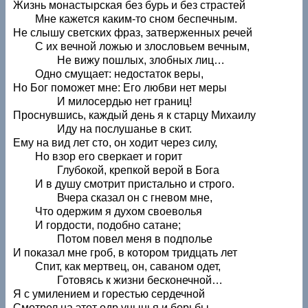
Жизнь монастырская без бурь и без страстей
Мне кажется каким-то сном беспечным.
Не слышу светских фраз, затверженных речей
С их вечной ложью и злословьем вечным,
Не вижу пошлых, злобных лиц…
Одно смущает: недостаток веры,
Но Бог поможет мне: Его любви нет меры
И милосердью нет границ!
Проснувшись, каждый день я к старцу Михаилу
Иду на послушанье в скит.
Ему на вид лет сто, он ходит через силу,
Но взор его сверкает и горит
Глубокой, крепкой верой в Бога
И в душу смотрит пристально и строго.
Вчера сказал он с гневом мне,
Что одержим я духом своеволья
И гордости, подобно сатане;
Потом повел меня в подполье
И показал мне гроб, в котором тридцать лет
Спит, как мертвец, он, саваном одет,
Готовясь к жизни бесконечной…
Я с умилением и горестью сердечной
Смотрел на этот одр унынья и борьбы.