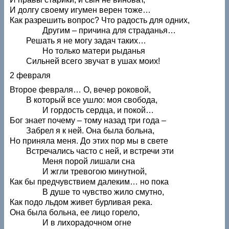
И долгу своему игумен верен тоже…
Как разрешить вопрос? Что радость для одних,
Другим – причина для страданья…
Решать я не могу задач таких…
Но только матери рыданья
Сильней всего звучат в ушах моих!
2 февраля
Второе февраля… О, вечер роковой,
В который все ушло: моя свобода,
И гордость сердца, и покой…
Бог знает почему – тому назад три года –
Забрел я к ней. Она была больна,
Но приняла меня. До этих пор мы в свете
Встречались часто с ней, и встречи эти
Меня порой лишали сна
И жгли тревогою минутной,
Как бы предчувствием далеким… но пока
В душе то чувство жило смутно,
Как подо льдом живет бурливая река.
Она была больна, ее лицо горело,
И в лихорадочном огне