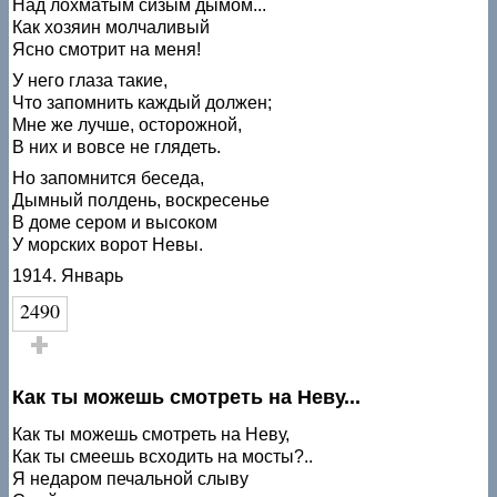
Над лохматым сизым дымом...
Как хозяин молчаливый
Ясно смотрит на меня!
У него глаза такие,
Что запомнить каждый должен;
Мне же лучше, осторожной,
В них и вовсе не глядеть.
Но запомнится беседа,
Дымный полдень, воскресенье
В доме сером и высоком
У морских ворот Невы.
1914. Январь
2490
Голос за!
Как ты можешь смотреть на Неву...
Как ты можешь смотреть на Неву,
Как ты смеешь всходить на мосты?..
Я недаром печальной слыву