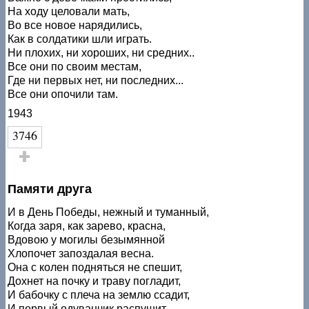
На ходу целовали мать,
Во все новое нарядились,
Как в солдатики шли играть.
Ни плохих, ни хороших, ни средних..
Все они по своим местам,
Где ни первых нет, ни последних...
Все они опочили там.
1943
3746
Голос за!
Памяти друга
И в День Победы, нежный и туманный,
Когда заря, как зарево, красна,
Вдовою у могилы безымянной
Хлопочет запоздалая весна.
Она с колен подняться не спешит,
Дохнет на почку и траву погладит,
И бабочку с плеча на землю ссадит,
И первый одуванчик распушит.