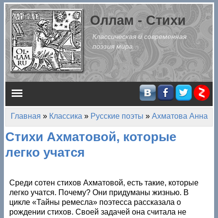
Перейти к основному содержанию
Оллам - Стихи
Классическая и современная
поэзия мира
Главное меню
Главная
»
Классика
»
Русские поэты
»
Ахматова Анна
Вы здесь
Стихи Ахматовой, которые
легко учатся
Среди сотен стихов Ахматовой, есть такие, которые
легко учатся. Почему? Они придуманы жизнью. В
цикле «Тайны ремесла» поэтесса рассказала о
рождении стихов. Своей задачей она считала не