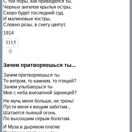
С той поры, как привиделся ты.
Черных ангелов крылья остры,
Скоро будет последний суд.
И малиновые костры,
Словно розы, в снегу цветут.
1914
3115
Голос за!
Зачем притворяешься ты...
Зачем притворяешься ты
То ветром, то камнем, то птицей?
Зачем улыбаешься ты
Мне с неба внезапной зарницей?
Не мучь меня больше, не тронь!
Пусти меня к вещим заботам...
Шатается пьяный огонь
По высохшим серым болотам.
И Муза в дырявом платке