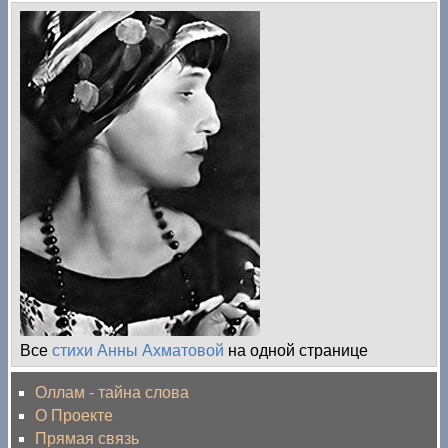
Все
стихи Анны Ахматовой
на одной странице
Оллам - тайна слова
О Проекте
Прямая связь