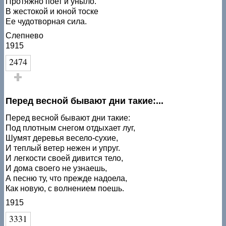
Протяжно поет и уныло.
В жестокой и юной тоске
Ее чудотворная сила.
Слепнево
1915
2474
Голос за!
Перед весной бывают дни такие:...
Перед весной бывают дни такие:
Под плотным снегом отдыхает луг,
Шумят деревья весело-сухие,
И теплый ветер нежен и упруг.
И легкости своей дивится тело,
И дома своего не узнаешь,
А песню ту, что прежде надоела,
Как новую, с волнением поешь.
1915
3331