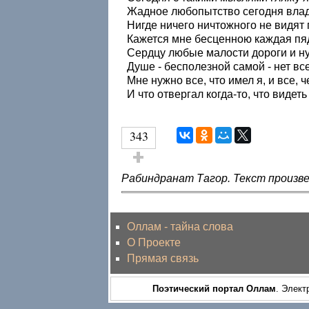
Жадное любопытство сегодня влад
Нигде ничего ничтожного не видят 
Кажется мне бесценною каждая пя
Сердцу любые малости дороги и н
Душе - бесполезной самой - нет вс
Мне нужно все, что имел я, и все, ч
И что отвергал когда-то, что видеть
343
Голос за!
Рабиндранат Тагор. Текст произве
Оллам - тайна слова
О Проекте
Прямая связь
Поэтический портал Оллам
. Элект