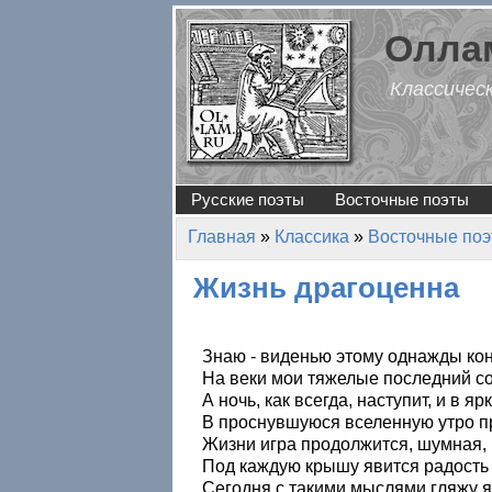
Перейти к основному содержанию
Оллам
Классичес
Русские поэты
Восточные поэты
Главная
»
Классика
»
Восточные по
Вы здесь
Жизнь драгоценна
Знаю - виденью этому однажды кон
На веки мои тяжелые последний со
А ночь, как всегда, наступит, и в яр
В проснувшуюся вселенную утро пр
Жизни игра продолжится, шумная, к
Под каждую крышу явится радость 
Сегодня с такими мыслями гляжу я