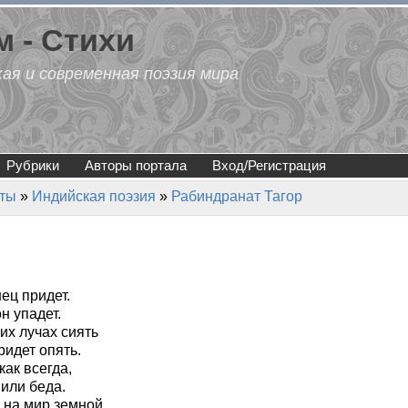
 - Стихи
кая и современная поэзия мира
Рубрики
Авторы портала
Вход/Регистрация
эты
»
Индийская поэзия
»
Рабиндранат Тагор
ец придет.
н упадет.
ких лучах сиять
идет опять.
ак всегда,
или беда.
 на мир земной,