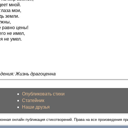
еет мной.
глаза мои,
дь земли.
ужны,
е равно цены!
его не имел,
 я не умел.
дения: Жизнь драгоценна
Опубликовать стихи
Статейник
Наши друзья
ронная онлайн публикация стихотворений. Права на все произведения п