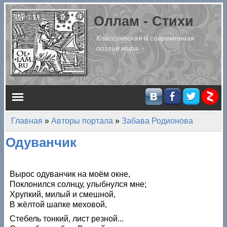
Перейти к основному содержанию
Оллам - Стихи
Классическая и современная
поэзия мира
Главное меню
Главная
»
Авторы портала
»
Забава Родионова
Вы здесь
Одуванчик
Вырос одуванчик на моём окне,
Поклонился солнцу, улыбнулся мне;
Хрупкий, милый и смешной,
В жёлтой шапке меховой,
Стебель тонкий, лист резной...