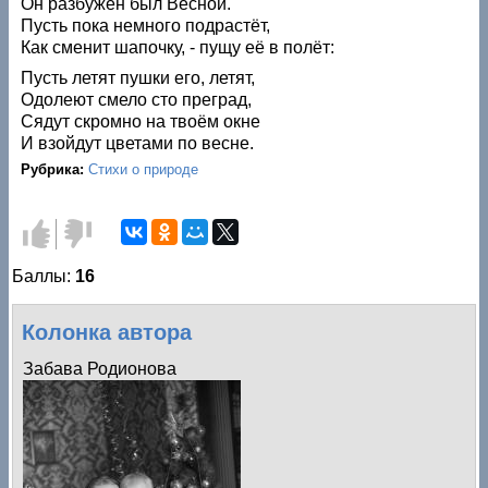
Он разбужен был Весной.
Пусть пока немного подрастёт,
Как сменит шапочку, - пущу её в полёт:
Пусть летят пушки его, летят,
Одолеют смело сто преград,
Сядут скромно на твоём окне
И взойдут цветами по весне.
Рубрика:
Стихи о природе
Голос
Голос
за!
против!
Баллы:
16
Колонка автора
Забава Родионова