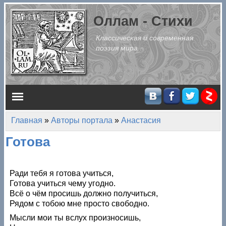
Перейти к основному содержанию
Оллам - Стихи
Классическая и современная
поэзия мира
Главное меню
Главная
»
Авторы портала
»
Анастасия
Вы здесь
Готова
Ради тебя я готова учиться,
Готова учиться чему угодно.
Всё о чём просишь должно получиться,
Рядом с тобою мне просто свободно.
Мысли мои ты вслух произносишь,