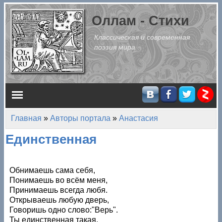
Перейти к основному содержанию
Оллам - Стихи
Классическая и современная
поэзия мира
Главное меню
Главная
»
Авторы портала
»
Анастасия
Вы здесь
Единственная
Обнимаешь сама себя,
Понимаешь во всём меня,
Принимаешь всегда любя.
Открываешь любую дверь,
Говоришь одно слово:"Верь".
Ты единственная такая,