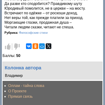
Да разве кто сподобится? Правдивому шуту
Юродивый помолится, не в церкви – на мосту.
Встречают по одёжке – от роскоши доход,
Нет веры той, как прежде платили за приход.
Моргающие глазки, продажная душа –
Читали людям сказки, читают не спеша.
Рубрика:
Философские стихи
Голос
Голос
за!
против!
Баллы:
50
Колонка автора
Владимир
Оллам - тайна слова
О Проекте
Прямая связь