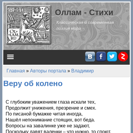
Перейти к основному содержанию
Оллам - Стихи
Классическая и современная
поэзия мира
Главное меню
Главная
»
Авторы портала
»
Владимир
Вы здесь
Веру об колено
С глубоким уважением глаза искали тех,
Продолжит унижения, презрение и смех.
По писаной бумажке читая иногда,
Нашёл непонимание стоящих, вот беда.
Вопросы на завалинке уже не задают,
Поскольку давят валенки – что нужно, то споют.