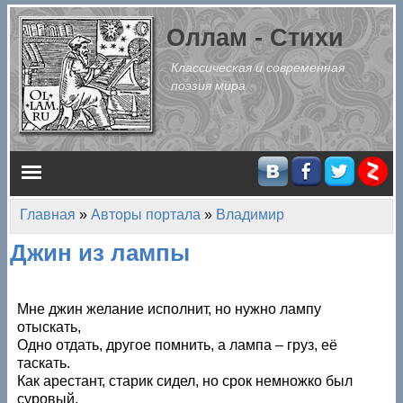
Перейти к основному содержанию
Оллам - Стихи
Классическая и современная
поэзия мира
Главное меню
Главная
»
Авторы портала
»
Владимир
Вы здесь
Джин из лампы
Мне джин желание исполнит, но нужно лампу
отыскать,
Одно отдать, другое помнить, а лампа – груз, её
таскать.
Как арестант, старик сидел, но срок немножко был
суровый,