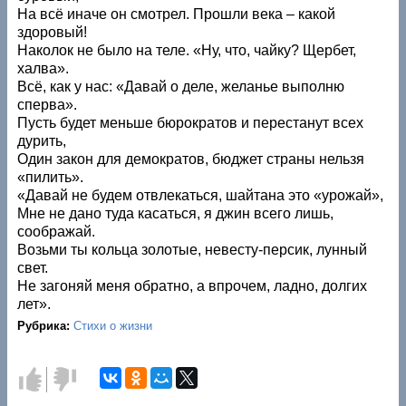
На всё иначе он смотрел. Прошли века – какой
здоровый!
Наколок не было на теле. «Ну, что, чайку? Щербет,
халва».
Всё, как у нас: «Давай о деле, желанье выполню
сперва».
Пусть будет меньше бюрократов и перестанут всех
дурить,
Один закон для демократов, бюджет страны нельзя
«пилить».
«Давай не будем отвлекаться, шайтана это «урожай»,
Мне не дано туда касаться, я джин всего лишь,
соображай.
Возьми ты кольца золотые, невесту-персик, лунный
свет.
Не загоняй меня обратно, а впрочем, ладно, долгих
лет».
Рубрика:
Стихи о жизни
Голос
Голос
за!
против!