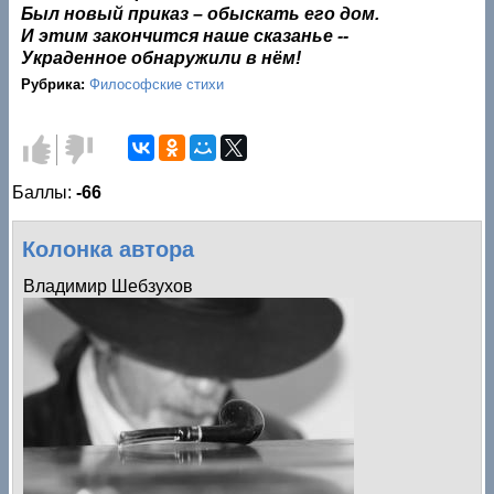
Был новый приказ – обыскать его дом.
И этим закончится наше сказанье --
Украденное обнаружили в нём!
Рубрика:
Философские стихи
Голос за!
Голос
против!
Баллы:
-66
Колонка автора
Владимир Шебзухов