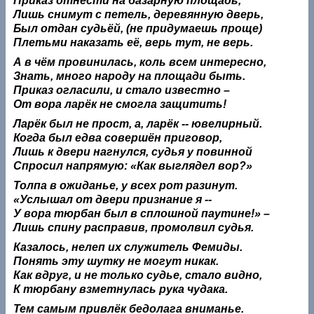
Приказ отнести на базарную площадь,
Лишь снимут с петель, деревянную дверь,
Был отдан судьёй, (не придумаешь проще)
Плетьми наказать её, верь тут, не верь.
А в чём провинилась, коль всем интересно,
Знать, много народу на площади быть.
Приказ огласили, и стало известно –
От вора ларёк не смогла защитить!
Ларёк был не прост, а, ларёк -- ювелирный.
Когда был едва совершён приговор,
Лишь к двери нагнулся, судья у повинной
Спросил напрямую: «Как выглядел вор?»
Толпа в ожиданье, у всех рот разинут.
«Услышал от двери признание я --
У вора тюрбан был в сплошной паутине!» –
Лишь спину расправив, промолвил судья.
Казалось, нелеп их служитель Фемиды.
Понять эту шутку не могут никак.
Как вдруг, и не только судье, стало видно,
К тюрбану взметнулась рука чудака.
Тем самым привлёк бедолага вниманье.