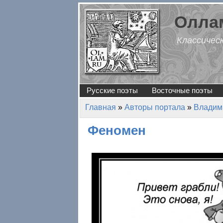
Перейти к основному содержанию
Оллам
Классичес
Русские поэты
Восточные поэты
Главная
»
Авторы портала
»
Владим
Вы здесь
Феномен