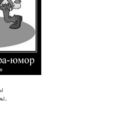
ь!
!..