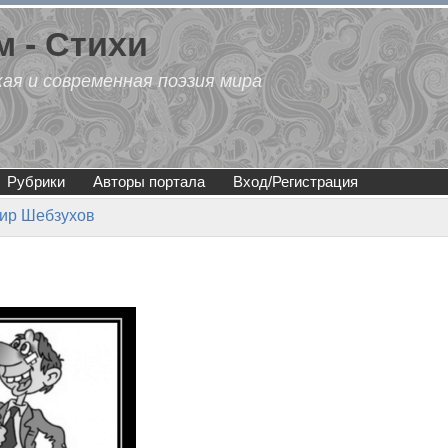
 - Стихи
кая и современная поэзия мира
Рубрики
Авторы портала
Вход/Регистрация
ир Шебзухов