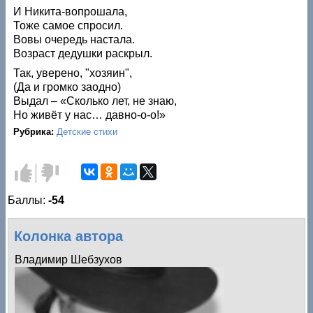
И Никита-вопрошала,
Тоже самое спросил.
Вовы очередь настала.
Возраст дедушки раскрыл.
Так, уверено, "хозяин",
(Да и громко заодно)
Выдал – «Сколько лет, не знаю,
Но живёт у нас… давно-о-о!»
Рубрика:
Детские стихи
Голос за!
Голос
против!
Баллы:
-54
Колонка автора
Владимир Шебзухов