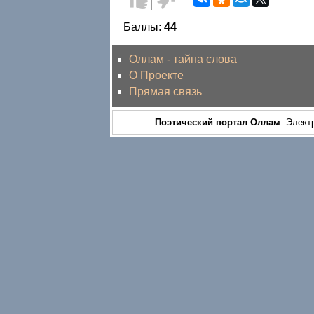
за!
против!
Баллы:
44
Оллам - тайна слова
О Проекте
Прямая связь
Поэтический портал Оллам
. Элект