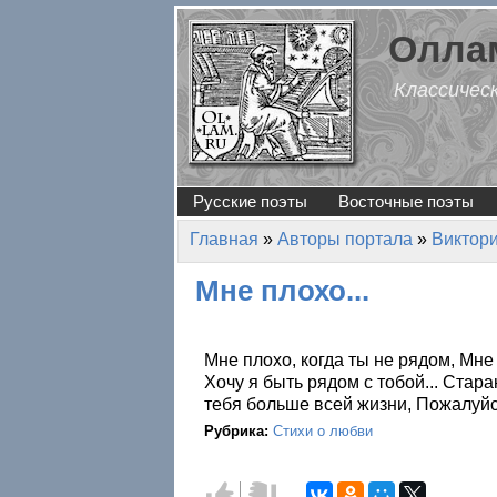
Перейти к основному содержанию
Оллам
Классичес
Русские поэты
Восточные поэты
Главная
»
Авторы портала
»
Виктор
Вы здесь
Мне плохо...
Мне плохо, когда ты не рядом, Мне
Хочу я быть рядом с тобой... Стар
тебя больше всей жизни, Пожалуйст
Рубрика:
Стихи о любви
Голос
Голос