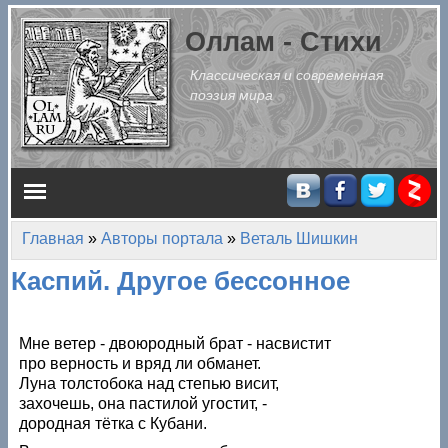
Перейти к основному содержанию
Оллам - Стихи
Классическая и современная
поэзия мира
Главное меню
Главная
»
Авторы портала
»
Веталь Шишкин
Вы здесь
Каспий. Другое бессонное
Мне ветер - двоюродный брат - насвистит
про верность и вряд ли обманет.
Луна толстобока над степью висит,
захочешь, она пастилой угостит, -
дородная тётка с Кубани.