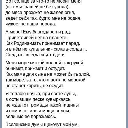
Вот солнце за что-то не любит меня
(в семье нашей не без урода),
до мяса прожжёт, не жалея огня,
ведёт себя так, будто мне не родня,
чужое, не наша порода.
А море! Ему благодарен и рад.
Приветливей нет на планете.
Как Родина-мать принимает парад,
я в нём не купальник - салага-солдат...
Солдаты всегда чьи-то дети.
Меня море мягкой волной, как рукой
обнимет, прижмёт и остудит.
Как мама для сына не может быть злой,
так море, за то, что я волк не морской,
не станет корить, не осудит.
Я тёплою ночью, при свете луны,
в остывшем песке кувыркаясь,
не ждал от громады такой тишины
и помня о силе и мощи волны,
величью её поражаюсь.
Вселенские думы щекочут мой ум: