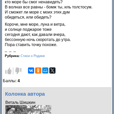
кто море бы смог ненавидеть?
В волнах все равны - бомж ты, иль толстосум.
И сможет ли море с моих этих дум
обидеться, или обидеть?
Короче, мне море, луна и ветра,
и солнце поджарое тоже
сегодня дают, как давали вчера,
бессонную ночь скоротать до утра.
Пора ставить точку похоже.
_ _ _
Рубрика:
Стихи о Родине
Голос
Голос
за!
против!
Баллы:
4
Колонка автора
Веталь Шишкин