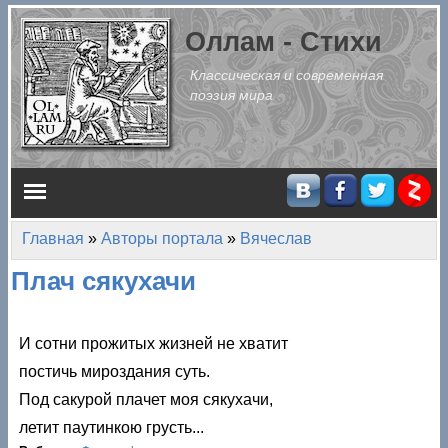
Перейти к основному содержанию
Оллам - Стихи
Классическая и современная
поэзия мира
Главное меню
Главная
»
Авторы портала
»
Вячеслав
Вы здесь
Плач сякухачи
И сотни прожитых жизней не хватит
постичь мироздания суть.
Под сакурой плачет моя сякухачи,
летит паутинкою грусть...